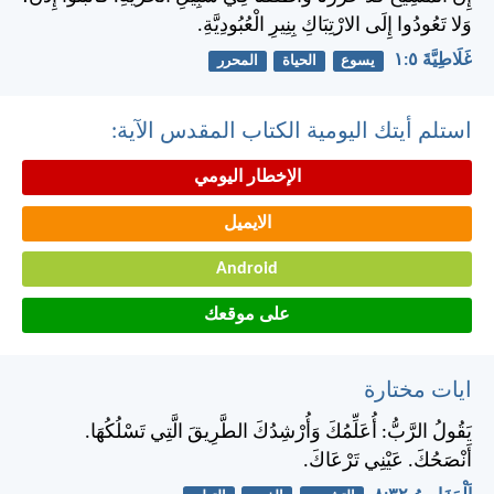
وَلا تَعُودُوا إِلَى الارْتِبَاكِ بِنِيرِ الْعُبُودِيَّةِ.
غَلَاطِيَّةَ ٥:‏١
يسوع
الحياة
المحرر
استلم أيتك اليومية الكتاب المقدس الآية:
الإخطار اليومي
الايميل
Android
على موقعك
ايات مختارة
يَقُولُ الرَّبُّ: أُعَلِّمُكَ وَأُرْشِدُكَ الطَّرِيقَ الَّتِي تَسْلُكُهَا.
أَنْصَحُكَ. عَيْنِي تَرْعَاكَ.