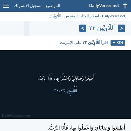
DailyVerses.net
المواضيع
تسجيل الاشتراك
DailyVerses.net
›
اسفار الكتاب المقدس
›
اَللَّاوِيِّينَ
اَللَّاوِيِّينَ ٢٢
اقرأ
اَللَّاوِيِّينَ ٢٢
على الإنترنت
KEH
أَطِيعُوا وَصَايَايَ وَاعْمَلُوا بِها، فَأَنَا الرَّبُّ.