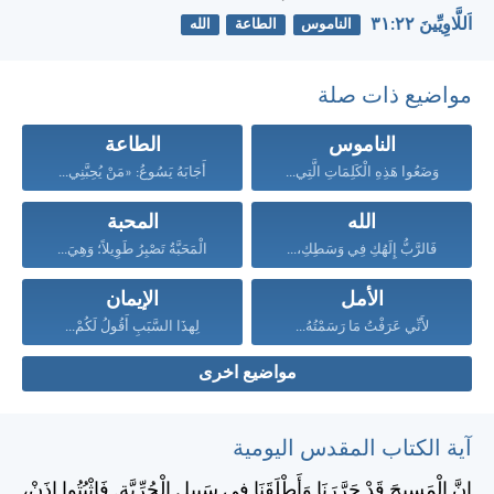
اَللَّاوِيِّينَ ٢٢:‏٣١
الناموس
الطاعة
الله
مواضيع ذات صلة
الناموس
الطاعة
وَضَعُوا هَذِهِ الْكَلِمَاتِ الَّتِي...
أَجَابَهُ يَسُوعُ: «مَنْ يُحِبَّنِي...
الله
المحبة
فَالرَّبُّ إِلَهُكِ فِي وَسَطِكِ،...
الْمَحَبَّةُ تَصْبِرُ طَوِيلاً؛ وَهِيَ...
الأمل
الإيمان
لأَنِّي عَرَفْتُ مَا رَسَمْتُهُ...
لِهذَا السَّبَبِ أَقُولُ لَكُمْ...
مواضيع اخرى
آية الكتاب المقدس اليومية
إِنَّ الْمَسِيحَ قَدْ حَرَّرَنَا وَأَطْلَقَنَا فِي سَبِيلِ الْحُرِّيَّةِ. فَاثْبُتُوا إِذَنْ،