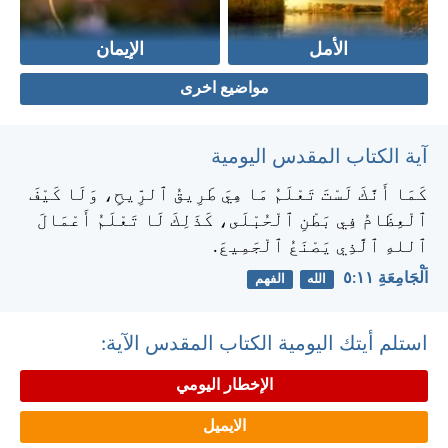
الأمل
الإيمان
مواضيع اخرى
آية الكتاب المقدس اليومية
كَمَا أَنَّكَ لَسْتَ تَعْلَمُ مَا هِيَ طَرِيقُ ٱلرِّيحِ، وَلَا كَيْفَ
ٱلْعِظَامُ فِي بَطْنِ ٱلْحُبْلَى، كَذَلِكَ لَا تَعْلَمُ أَعْمَالَ
ٱللهِ ٱلَّذِي يَصْنَعُ ٱلْجَمِيعَ.
اَلْجَامِعَةِ ١١:‏٥
الله
الفهم
استلم أيتك اليومية الكتاب المقدس الآية:
الإخطار اليومي
الايميل