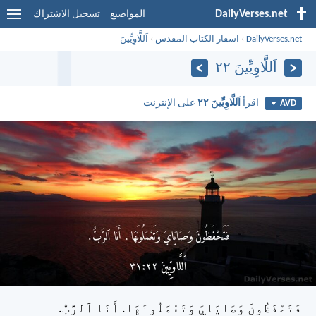
DailyVerses.net
المواضيع
تسجيل الاشتراك
DailyVerses.net
›
اسفار الكتاب المقدس
›
اَللَّاوِيِّينَ
اَللَّاوِيِّينَ ٢٢
اقرأ
اَللَّاوِيِّينَ ٢٢
على الإنترنت
AVD
فَتَحْفَظُونَ وَصَايَايَ وَتَعْمَلُونَهَا. أَنَا ٱلرَّبُّ.