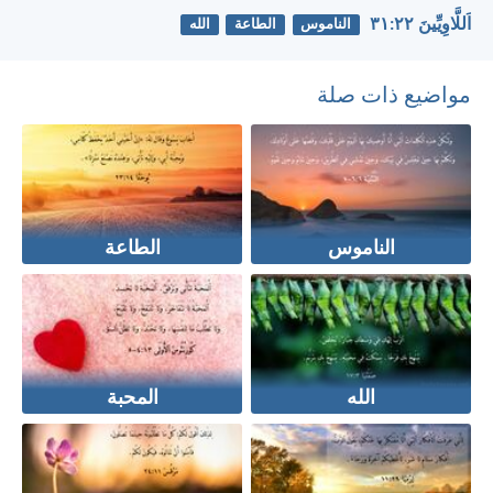
اَللَّاوِيِّينَ ٢٢:‏٣١
الناموس
الطاعة
الله
مواضيع ذات صلة
الناموس
الطاعة
الله
المحبة