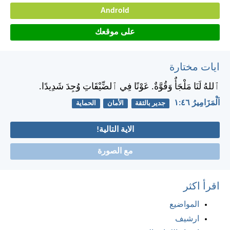
Android
على موقعك
ايات مختارة
ٱللهُ لَنَا مَلْجَأٌ وَقُوَّةٌ. عَوْنًا فِي ٱلضِّيْقَاتِ وُجِدَ شَدِيدًا.
اَلْمَزَامِيرُ ٤٦:‏١
جدير بالثقة
الأمان
الحماية
الاية التالية!
مع الصورة
اقرأ اكثر
المواضيع
ارشيف