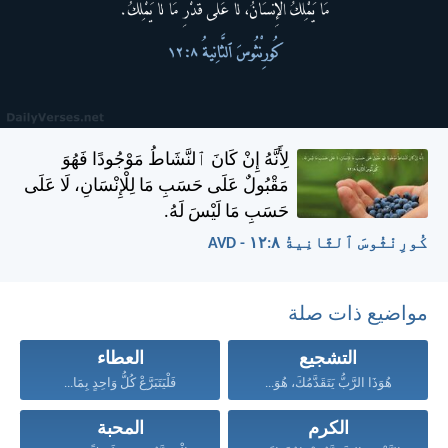
لِأَنَّهُ إِنْ كَانَ ٱلنَّشَاطُ مَوْجُودًا فَهُوَ
مَقْبُولٌ عَلَى حَسَبِ مَا لِلْإِنْسَانِ، لَا عَلَى
حَسَبِ مَا لَيْسَ لَهُ.
كُورِنْثُوسَ ٱلثَّانِيةُ ٨:‏١٢ - AVD
مواضيع ذات صلة
التشجيع
العطاء
هُوَذَا الرَّبُّ يَتَقَدَّمُكَ، هُوَ...
فَلْيَتَبَرَّعْ كُلُّ وَاحِدٍ بِمَا...
الكرم
المحبة