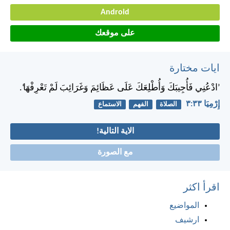
Android
على موقعك
ايات مختارة
’ادْعُنِي فَأُجِيبَكَ وَأُطْلِعَكَ عَلَى عَظَائِمَ وَغَرَائِبَ لَمْ تَعْرِفْهَا‘.
إِرْمِيَا ٣٣:‏٣
الصلاة
الفهم
الاستماع
الاية التالية!
مع الصورة
اقرأ اكثر
المواضيع
ارشيف