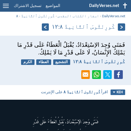
DailyVerses.net
المواضيع
تسجيل الاشتراك
DailyVerses.net
›
اسفار الكتاب المقدس
›
كُورِنْثُوسَ ٱلثَّانِيةُ
›
٨
كُورِنْثُوسَ ٱلثَّانِيةُ ٨:‏١٢
فَمَتَى وُجِدَ الاِسْتِعْدَادُ، يُقْبَلُ الْعَطَاءُ عَلَى قَدْرِ مَا
يَمْلِكُ الإِنْسَانُ، لَا عَلَى قَدْرِ مَا لَا يَمْلِكُ.
كُورِنْثُوسَ ٱلثَّانِيةُ ٨:‏١٢
التشجيع
العطاء
الكرم
اقرأ
كُورِنْثُوسَ ٱلثَّانِيةُ ٨
على الإنترنت
KEH