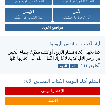
النَّفْسُ السَّخِيَّةُ تَزْدَادُ ثَرَاءً،...
الْمَحَبَّةُ تَصْبِرُ طَوِيلاً؛ وَهِيَ...
الأمل
الإيمان
لأَنِّي عَرَفْتُ مَا رَسَمْتُهُ...
لِهذَا السَّبَبِ أَقُولُ لَكُمْ...
مواضيع اخرى
آية الكتاب المقدس اليومية
كَمَا تَجْهَلُ اتِّجَاهَ مَسَارِ الرِّيحِ، أَوْ كَيْفَ تَتَكَوَّنُ عِظَامُ الْجَنِينِ
فِي رَحِمِ الأُمِّ، كَذَلِكَ لَا تُدْرِكُ أَعْمَالَ اللهِ الَّتِي يُجْرِيهَا كُلَّهَا.
اَلْجَامِعَةِ ١١:‏٥
الله
الفهم
استلم أيتك اليومية الكتاب المقدس الآية:
الإخطار اليومي
الايميل