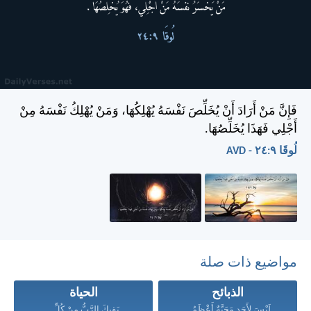
فَإِنَّ مَنْ أَرَادَ أَنْ يُخَلِّصَ نَفْسَهُ يُهْلِكُهَا، وَمَنْ يُهْلِكُ نَفْسَهُ مِنْ
أَجْلِي فَهَذَا يُخَلِّصُهَا.
لُوقَا ٩:‏٢٤ - AVD
مواضيع ذات صلة
الذبائح
الحياة
لَيْسَ لأَحَدٍ مَحَبَّةٌ أَعْظَمُ...
يَقِيكَ الرَّبُّ مِنْ كُلِّ...