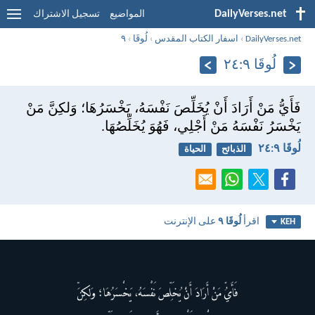
DailyVerses.net
المواضيع
تسجيل الاشتراك
DailyVerses.net
›
اسفار الكتاب المقدس
›
لُوقَا
›
٩
لُوقَا ٩:‏٢٤
فَأَيُّ مَنْ أَرَادَ أَنْ يُخَلِّصَ نَفْسَهُ، يَخْسَرُهَا؛ وَلكِنَّ مَنْ
يَخْسَرُ نَفْسَهُ مَنْ أَجْلِي، فَهُوَ يُخَلِّصُهَا.
لُوقَا ٩:‏٢٤
الذبائح
الحياة
اقرأ
لُوقَا ٩
على الإنترنت
KEH