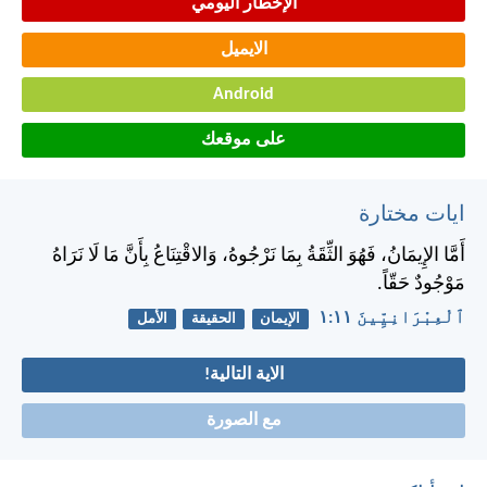
الإخطار اليومي
الايميل
Android
على موقعك
ايات مختارة
أَمَّا الإِيمَانُ، فَهُوَ الثِّقَةُ بِمَا نَرْجُوهُ، وَالاقْتِنَاعُ بِأَنَّ مَا لَا نَرَاهُ
مَوْجُودٌ حَقّاً.
ٱلْعِبْرَانِيِّينَ ١١:‏١
الإيمان
الحقيقة
الأمل
الاية التالية!
مع الصورة