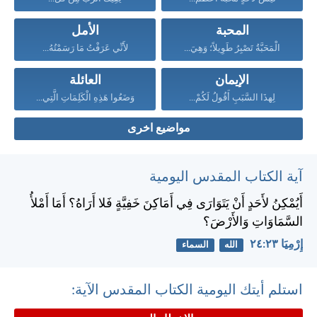
المحبة
الأمل
الْمَحَبَّةُ تَصْبِرُ طَوِيلاً؛ وَهِيَ...
لأَنِّي عَرَفْتُ مَا رَسَمْتُهُ...
الإيمان
العائلة
لِهذَا السَّبَبِ أَقُولُ لَكُمْ...
وَضَعُوا هَذِهِ الْكَلِمَاتِ الَّتِي...
مواضيع اخرى
آية الكتاب المقدس اليومية
أَيُمْكِنُ لأَحَدٍ أَنْ يَتَوَارَى فِي أَمَاكِنَ خَفِيَّةٍ فَلا أَرَاهُ؟ أَمَا أَمْلأُ
السَّمَاوَاتِ وَالأَرْضَ؟
إِرْمِيَا ٢٣:‏٢٤
الله
السماء
استلم أيتك اليومية الكتاب المقدس الآية: