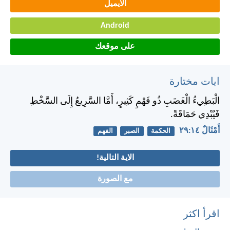
الايميل
Android
على موقعك
ايات مختارة
الْبَطِيءُ الْغَضَبِ ذُو فَهْمٍ كَثِيرٍ، أَمَّا السَّرِيعُ إِلَى السَّخْطِ
فَيُبْدِي حَمَاقَةً.
أَمْثَالٌ ١٤:‏٢٩
الحكمة
الصبر
الفهم
الاية التالية!
مع الصورة
اقرأ اكثر