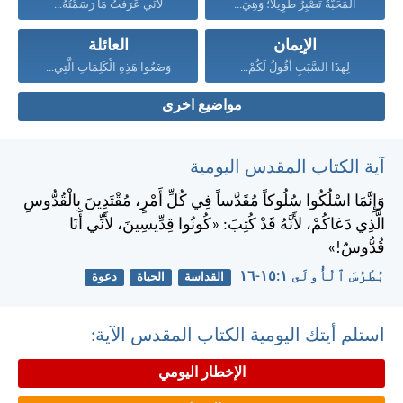
الْمَحَبَّةُ تَصْبِرُ طَوِيلاً؛ وَهِيَ...
لأَنِّي عَرَفْتُ مَا رَسَمْتُهُ...
الإيمان
العائلة
لِهذَا السَّبَبِ أَقُولُ لَكُمْ...
وَضَعُوا هَذِهِ الْكَلِمَاتِ الَّتِي...
مواضيع اخرى
آية الكتاب المقدس اليومية
وَإِنَّمَا اسْلُكُوا سُلُوكاً مُقَدَّساً فِي كُلِّ أَمْرٍ، مُقْتَدِينَ بِالْقُدُّوسِ
الَّذِي دَعَاكُمْ، لأَنَّهُ قَدْ كُتِبَ: «كُونُوا قِدِّيسِينَ، لأَنِّي أَنَا
قُدُّوسٌ!»
بُطْرُسَ ٱلْأُولَى ١:‏١٥-‏١٦
القداسة
الحياة
دعوة
استلم أيتك اليومية الكتاب المقدس الآية:
الإخطار اليومي