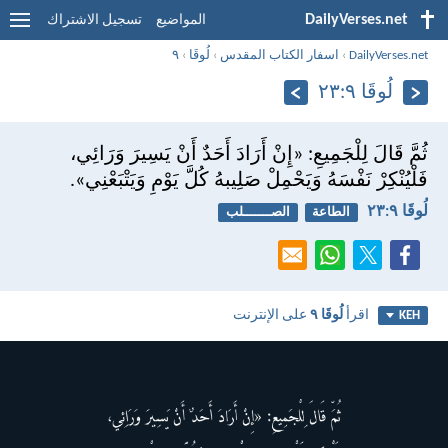
DailyVerses.net
المواضيع
تسجيل الاشتراك
DailyVerses.net
›
اسفار الكتاب المقدس
›
لُوقَا
›
٩
لُوقَا ٩:‏٢٣
ثُمَّ قَالَ لِلْجَمِيعِ: «إِنْ أَرَادَ أَحَدٌ أَنْ يَسِيرَ وَرَائِي،
فَلْيُنْكِرْ نَفْسَهُ وَيَحْمِلْ صَلِيبهُ كُلَّ يَوْمِ وَيَتْبَعْنِي».
لُوقَا ٩:‏٢٣
الطاعة
الصـــــــلب
اقرأ
لُوقَا ٩
على الإنترنت
KEH