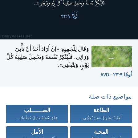
وَقَالَ لِلْجَمِيعِ: «إِنْ أَرَادَ أَحَدٌ أَنْ يَأْتِيَ
وَرَائِي، فَلْيُنْكِرْ نَفْسَهُ وَيَحْمِلْ صَلِيبَهُ كُلَّ
يَوْمٍ، وَيَتْبَعْنِي».
لُوقَا ٩:‏٢٣ - AVD
مواضيع ذات صلة
الطاعة
الصـــــــلب
أَجَابَهُ يَسُوعُ: «مَنْ يُحِبَّنِي...
وَهُوَ نَفْسُهُ حَمَلَ خَطَايَانَا...
المحبة
الأمل