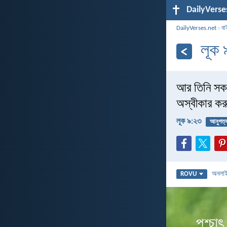
DailyVerse
DailyVerses.net
›
বা
লূক 
আর তিনি সকল
অস্বীকার কর
লূক ৯:২৩
আনুগত্
অনলা
ROVU