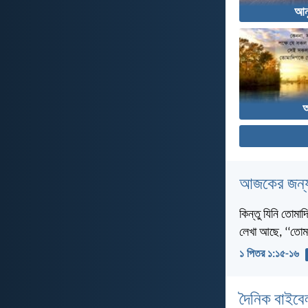
আন
আজকের জন্য
কিন্তু যিনি তোমা
লেখা আছে, ‘‘তোম
১ পিতর ১:১৫-১৬
দৈনিক বাইবে