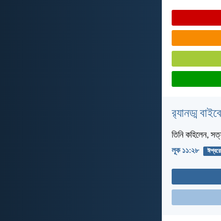
র‌্যানড্ম বাই
তিনি কহিলেন, সত্য
লূক ১১:২৮
ঈশ্বরে