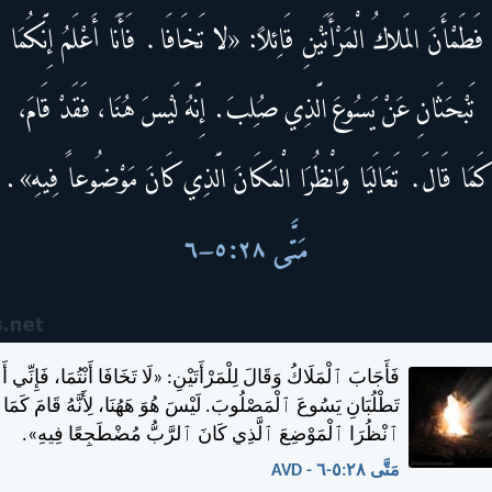
فَأَجَابَ ٱلْمَلَاكُ وَقَالَ لِلْمَرْأَتَيْنِ: «لَا تَخَافَا أَنْتُمَا، فَإِنِّي أَعْ
تَطْلُبَانِ يَسُوعَ ٱلْمَصْلُوبَ. لَيْسَ هُوَ هَهُنَا، لِأَنَّهُ قَامَ كَمَا ق
ٱنْظُرَا ٱلْمَوْضِعَ ٱلَّذِي كَانَ ٱلرَّبُّ مُضْطَجِعًا فِيهِ».
مَتَّى ٢٨:‏٥-‏٦ - AVD