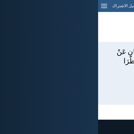
ل الاشتراك
َانِ عَنْ
ظُرَا