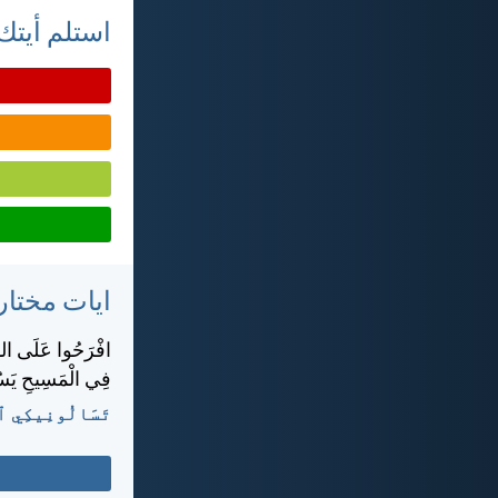
استلم أيتك 
ايات مختار
افْرَحُوا عَلَى الدَ
فِي الْمَسِيحِ يَس
تَسَالُونِيكِي ٱلأُولَى