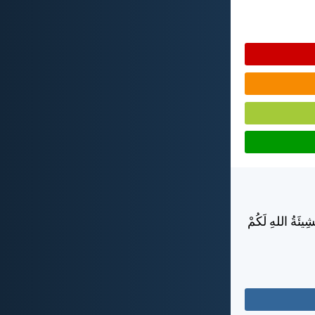
يئَةُ اللهِ لَكُمْ