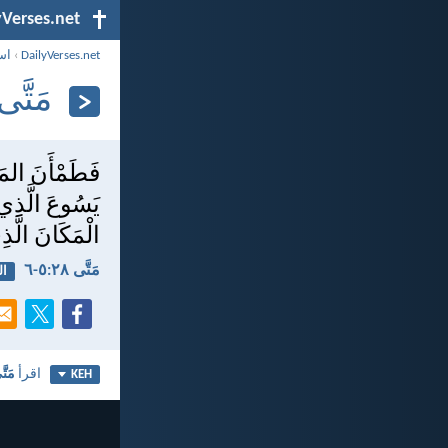
yVerses.net
DailyVerses.net
›
اس
مَتَّى ٢٨:‏٥-
فَطَمْأَنَ المَلاك
يَسُوعَ الَّذِي ص
الْمَكَانَ الَّ
مَتَّى ٢٨:‏٥-‏٦
ال
اقرأ
مَتَّ
KEH