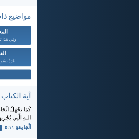
مواضيع ذا
الم
وَفِي هَذَا نَر
الق
فَرَدَّ يَسُوع
آية الكتاب
كَمَا تَجْهَلُ اتِّجَا
اللهِ الَّتِي يُجْرِيهَا
اَلْجَامِعَةِ ١١:‏٥