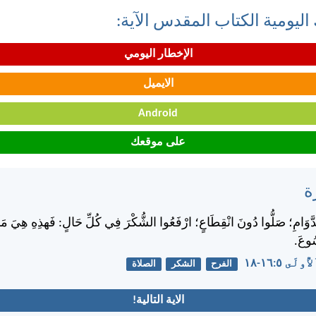
اليومية الكتاب المقدس الآية:
الإخطار اليومي
الايميل
Android
على موقعك
ة
ّوَامِ؛ صَلُّوا دُونَ انْقِطَاعٍ؛ ارْفَعُوا الشُّكْرَ فِي كُلِّ حَالٍ: فَهذِهِ هِيَ مَشِ
ُوعَ.
 ٥:‏١٦-‏١٨
الفرح
الشكر
الصلاة
الاية التالية!