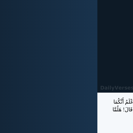
لَمُ أَنَّكُمَا
َالَ! هَلُمَّا