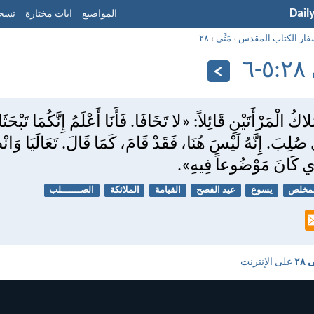
Dail
المواضيع
ايات مختارة
تسجي
فار الكتاب المقدس
›
مَتَّى
›
٢٨
‏٦
ُ الْمَرْأَتَيْنِ قَائِلاً: «لا تَخَافَا. فَأَنَا أَعْلَمُ إِنَّكُمَا تَبْحَث
ُلِبَ. إِنَّهُ لَيْسَ هُنَا، فَقَدْ قَامَ، كَمَا قَالَ. تَعَالَيَا وَانْ
ذِي كَانَ مَوْضُوعاً فِيهِ».
مخلص
يسوع
عيد الفصح
القيامة
الملائكة
الصـــــــلب
ى ٢٨
على الإنترنت