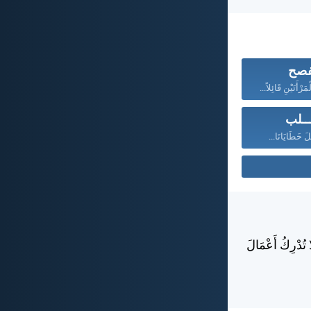
فصح
ْأَتَيْنِ قَائِلاً...
ـــلب
لَ خَطَايَانَا...
 تُدْرِكُ أَعْمَالَ