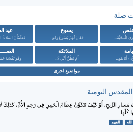
ت صلة
خلص
يسوع
عيد ال
َى الْمَحَبَّةَ...
فَقَالَ لَهُمْ يَسُوعُ وَهُوَ...
فَطَمْأَنَ المَلاكُ الْمَر
يامة
الملائكة
الصــــ
ُ: «أَنَا هُوَ...
أَمْ تَظُنُّ أَنِّي لَا...
وَهُوَ نَفْسُهُ حَمَ
مواضيع اخرى
 المقدس اليومية
هَ مَسَارِ الرِّيحِ، أَوْ كَيْفَ تَتَكَوَّنُ عِظَامُ الْجَنِينِ فِي رَحِمِ الأُمِّ، كَذَلِكَ لَا
 كُلَّهَا.
الله
الفهم