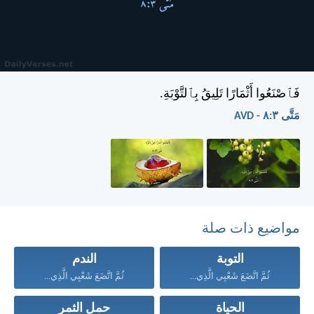
فَٱصْنَعُوا أَثْمَارًا تَلِيقُ بِٱلتَّوْبَةِ.
مَتَّى ٣:‏٨ - AVD
مواضيع ذات صلة
التوبة
الندم
ثُمَّ اتَّضَعَ شَعْبِي الَّذِي...
ثُمَّ اتَّضَعَ شَعْبِي الَّذِي...
الحياة
حمل الثمر