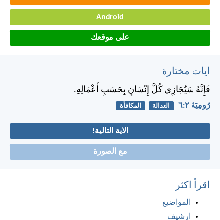
Android
على موقعك
ايات مختارة
فَإِنَّهُ سَيُجَازِي كُلَّ إِنْسَانٍ بِحَسَبِ أَعْمَالِهِ.
رُومِيَةَ ٢:‏٦
العدالة
المكافأة
الاية التالية!
مع الصورة
اقرأ اكثر
المواضيع
ارشيف