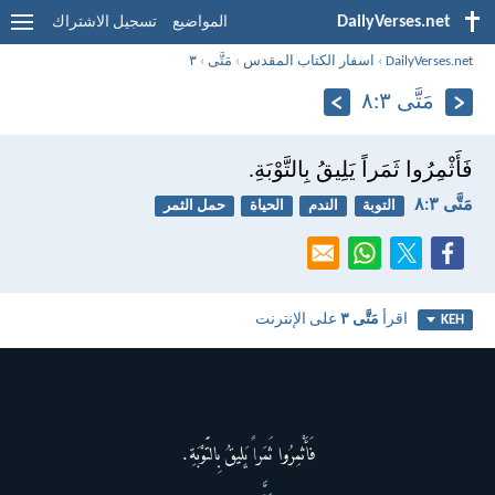
DailyVerses.net
المواضيع
تسجيل الاشتراك
DailyVerses.net
›
اسفار الكتاب المقدس
›
مَتَّى
›
٣
مَتَّى ٣:‏٨
فَأَثْمِرُوا ثَمَراً يَلِيقُ بِالتَّوْبَةِ.
مَتَّى ٣:‏٨
التوبة
الندم
الحياة
حمل الثمر
اقرأ
مَتَّى ٣
على الإنترنت
KEH