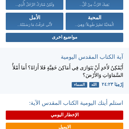
يَقِيكَ الرَّبُّ مِنْ كُلِّ...
وَلَكِنْ مُبَارَكٌ الرَّجُلُ الَّذِي...
المحبة
الأمل
الْمَحَبَّةُ تَصْبِرُ طَوِيلاً؛ وَهِيَ...
لأَنِّي عَرَفْتُ مَا رَسَمْتُهُ...
مواضيع اخرى
آية الكتاب المقدس اليومية
أَيُمْكِنُ لأَحَدٍ أَنْ يَتَوَارَى فِي أَمَاكِنَ خَفِيَّةٍ فَلا أَرَاهُ؟ أَمَا أَمْلأُ
السَّمَاوَاتِ وَالأَرْضَ؟
إِرْمِيَا ٢٣:‏٢٤
الله
السماء
استلم أيتك اليومية الكتاب المقدس الآية:
الإخطار اليومي
الايميل