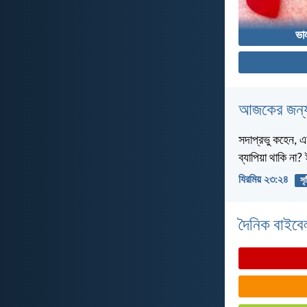
ভা
আজকের জন্য
সদাপ্রভু কহেন, এ
ব্যাপিয়া থাকি না
যিরমিয় ২৩:২৪
সৃষ
দৈনিক বাইবে