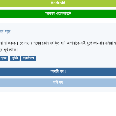
Android
আপনার ওয়েবসাইটে
বেল পদ
া না করুক। তোমাদের মধ্যে কোন ব্যক্তি যদি আপনাকে এই যুগে জ্ঞানবান বলিয়া ম
্য মূর্খ হউক।
প্রজ্ঞা
পৃথিবী
স্বার্থপরতা
পরবর্তী পদ !
ছবি সহ