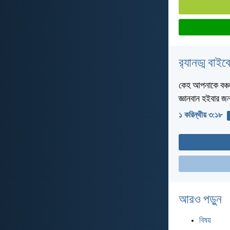
র‌্যানড্ম বাই
কেহ আপনাকে বঞ্চন
জ্ঞানবান হইবার জন
১ করিন্থীয় ৩:১৮
আরও পড়ুন
বিষয়