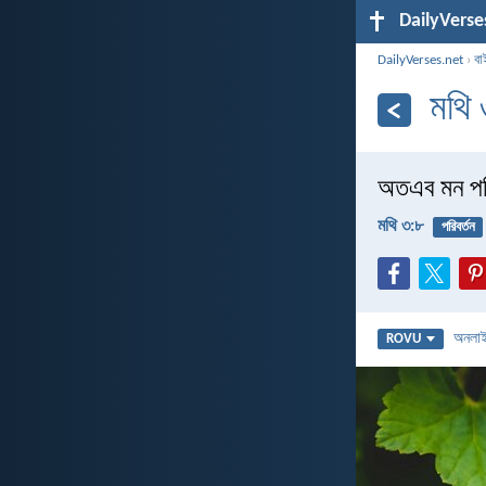
DailyVerse
DailyVerses.net
›
বা
মথি
অতএব মন পর
মথি ৩:৮
পরিবর্তন
অনলা
ROVU