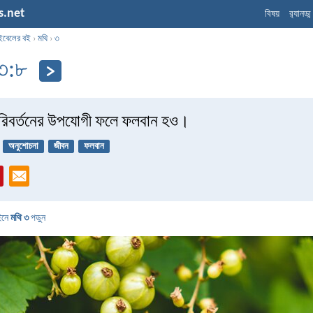
s.net
বিষয়
র‌্যানড্
ইবেলের বই
›
মথি
›
৩
 ৩:৮
িবর্তনের উপযোগী ফলে ফলবান হও।
অনুশোচনা
জীবন
ফলবান
ইনে
মথি ৩
পড়ুন