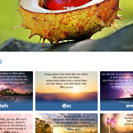
়
বর্তন
জীবন
ফলব