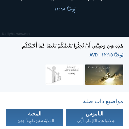
هَذِهِ هِيَ وَصِيَّتِي أَنْ تُحِبُّوا بَعْضُكُمْ بَعْضًا كَمَا أَحْبَبْتُكُمْ.
يُوحَنَّا ١٥:‏١٢ - AVD
مواضيع ذات صلة
الناموس
المحبة
وَضَعُوا هَذِهِ الْكَلِمَاتِ الَّتِي...
الْمَحَبَّةُ تَصْبِرُ طَوِيلاً؛ وَهِيَ...