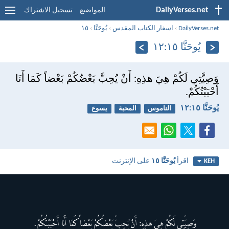
DailyVerses.net
المواضيع
تسجيل الاشتراك
DailyVerses.net
›
اسفار الكتاب المقدس
›
يُوحَنَّا
›
١٥
يُوحَنَّا ١٥:‏١٢
وَصِيَّتِي لَكُمْ هِيَ هذِهِ: أَنْ يُحِبَّ بَعْضُكُمْ بَعْضاً كَمَا أَنَا
أَحْبَبْتُكُمْ.
يُوحَنَّا ١٥:‏١٢
الناموس
المحبة
يسوع
اقرأ
يُوحَنَّا ١٥
على الإنترنت
KEH