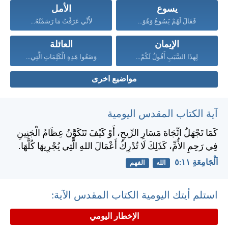
يسوع
الأمل
فَقَالَ لَهُمْ يَسُوعُ وَهُوَ...
لأَنِّي عَرَفْتُ مَا رَسَمْتُهُ...
الإيمان
العائلة
لِهذَا السَّبَبِ أَقُولُ لَكُمْ...
وَضَعُوا هَذِهِ الْكَلِمَاتِ الَّتِي...
مواضيع اخرى
آية الكتاب المقدس اليومية
كَمَا تَجْهَلُ اتِّجَاهَ مَسَارِ الرِّيحِ، أَوْ كَيْفَ تَتَكَوَّنُ عِظَامُ الْجَنِينِ
فِي رَحِمِ الأُمِّ، كَذَلِكَ لَا تُدْرِكُ أَعْمَالَ اللهِ الَّتِي يُجْرِيهَا كُلَّهَا.
اَلْجَامِعَةِ ١١:‏٥
الله
الفهم
استلم أيتك اليومية الكتاب المقدس الآية:
الإخطار اليومي