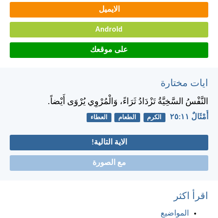
الايميل
Android
على موقعك
ايات مختارة
النَّفْسُ السَّخِيَّةُ تَزْدَادُ ثَرَاءً، وَالْمُرْوِي يُرْوَى أَيْضاً.
أَمْثَالٌ ١١:‏٢٥
الكرم
الطعام
العطاء
الاية التالية!
مع الصورة
اقرأ اكثر
المواضيع