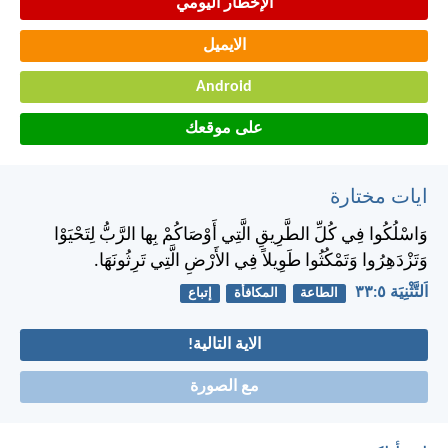
الإخطار اليومي
الايميل
Android
على موقعك
ايات مختارة
وَاسْلُكُوا فِي كُلِّ الطَّرِيقِ الَّتِي أَوْصَاكُمْ بِها الرَّبُّ لِتَحْيَوْا
وَتَزْدَهِرُوا وَتَمْكُثُوا طَوِيلاً فِي الأَرْضِ الَّتِي تَرِثُونَهَا.
اَلتَّثْنِيَة ٥:‏٣٣
الطاعة
المكافأة
إتباع
الاية التالية!
مع الصورة