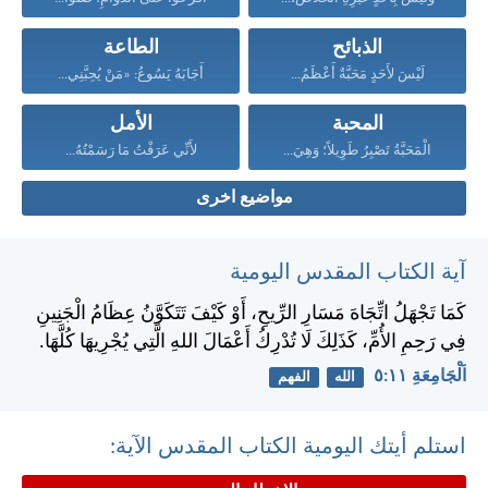
الذبائح
الطاعة
لَيْسَ لأَحَدٍ مَحَبَّةٌ أَعْظَمُ...
أَجَابَهُ يَسُوعُ: «مَنْ يُحِبَّنِي...
المحبة
الأمل
الْمَحَبَّةُ تَصْبِرُ طَوِيلاً؛ وَهِيَ...
لأَنِّي عَرَفْتُ مَا رَسَمْتُهُ...
مواضيع اخرى
آية الكتاب المقدس اليومية
كَمَا تَجْهَلُ اتِّجَاهَ مَسَارِ الرِّيحِ، أَوْ كَيْفَ تَتَكَوَّنُ عِظَامُ الْجَنِينِ
فِي رَحِمِ الأُمِّ، كَذَلِكَ لَا تُدْرِكُ أَعْمَالَ اللهِ الَّتِي يُجْرِيهَا كُلَّهَا.
اَلْجَامِعَةِ ١١:‏٥
الله
الفهم
استلم أيتك اليومية الكتاب المقدس الآية: