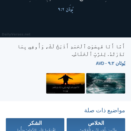
أَمَّا أَنَا فَبِصَوْتِ ٱلْحَمْدِ أَذْبَحُ لَكَ، وَأُوفِي بِمَا
نَذَرْتُهُ. لِلرَّبِّ ٱلْخَلَاصُ.
يُونَان ٢:‏٩ - AVD
مواضيع ذات صلة
الخلاص
الشكر
وَلَيْسَ بِأَحَدٍ غَيْرِهِ الْخَلاصُ،...
افْرَحُوا عَلَى الدَّوَامِ؛ صَلُّوا...