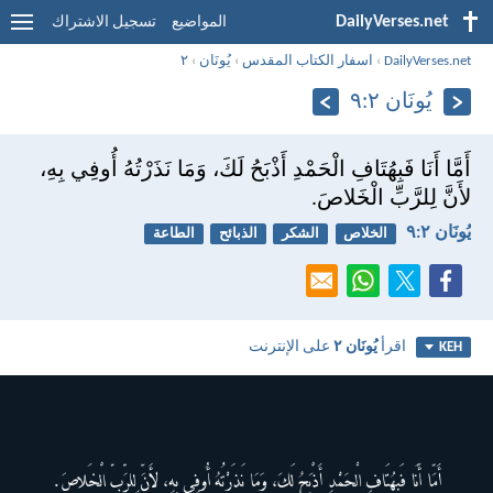
DailyVerses.net
المواضيع
تسجيل الاشتراك
DailyVerses.net
›
اسفار الكتاب المقدس
›
يُونَان
›
٢
يُونَان ٢:‏٩
أَمَّا أَنَا فَبِهُتَافِ الْحَمْدِ أَذْبَحُ لَكَ، وَمَا نَذَرْتُهُ أُوفِي بِهِ،
لأَنَّ لِلرَّبِّ الْخَلاصَ.
يُونَان ٢:‏٩
الخلاص
الشكر
الذبائح
الطاعة
اقرأ
يُونَان ٢
على الإنترنت
KEH