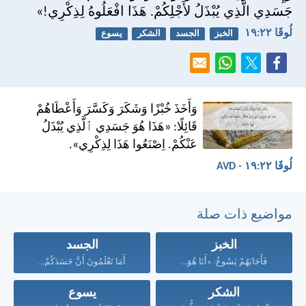
جَسَدِي الَّذِي يُبْذَلُ لأَجْلِكُمْ. هَذَا افْعَلُوهُ لِذِكْرِي!»
لُوقَا ٢٢:‏١٩
الخبز
الجسد
الشكر
يسوع
وَأَخَذَ خُبْزًا وَشَكَرَ وَكَسَّرَ وَأَعْطَاهُمْ
قَائِلًا: «هَذَا هُوَ جَسَدِي ٱلَّذِي يُبْذَلُ
عَنْكُمْ. اِصْنَعُوا هَذَا لِذِكْرِي».
لُوقَا ٢٢:‏١٩ - AVD
مواضيع ذات صلة
الخبز
الجسد
فَأَجَابَهُمْ يَسُوعُ: «أَنَا هُوَ...
أَمَا تَعْلَمُونَ أَنَّ جَسَدَكُمْ...
الشكر
يسوع