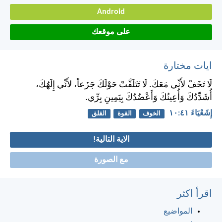
Android
على موقعك
ايات مختارة
لَا تَخَفْ لأَنِّي مَعَكَ. لَا تَتَلَفَّتْ حَوْلَكَ جَزَعاً، لأَنِّي إِلَهُكَ،
أُشَدِّدُكَ وَأُعِينُكَ وَأَعْضُدُكَ بِيَمِينِ بِرِّي.
إِشَعْيَاءَ ٤١:‏١٠
الخوف
القوة
القلق
الاية التالية!
مع الصورة
اقرأ اكثر
المواضيع