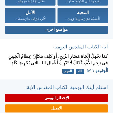
افْرَحُوا عَلَى الدَّوَامِ؛ صَلُّوا...
فَقَالَ لَهُمْ يَسُوعُ وَهُوَ...
المحبة
الأمل
الْمَحَبَّةُ تَصْبِرُ طَوِيلاً؛ وَهِيَ...
لأَنِّي عَرَفْتُ مَا رَسَمْتُهُ...
مواضيع اخرى
آية الكتاب المقدس اليومية
كَمَا تَجْهَلُ اتِّجَاهَ مَسَارِ الرِّيحِ، أَوْ كَيْفَ تَتَكَوَّنُ عِظَامُ الْجَنِينِ
فِي رَحِمِ الأُمِّ، كَذَلِكَ لَا تُدْرِكُ أَعْمَالَ اللهِ الَّتِي يُجْرِيهَا كُلَّهَا.
اَلْجَامِعَةِ ١١:‏٥
الله
الفهم
استلم أيتك اليومية الكتاب المقدس الآية:
الإخطار اليومي
الايميل