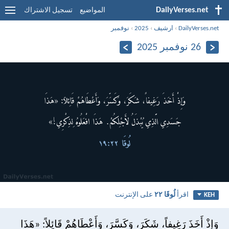
DailyVerses.net
المواضيع
تسجيل الاشتراك
DailyVerses.net
›
ارشيف
›
2025
›
نوفمبر
26 نوفمبر 2025
اقرأ
لُوقَا ٢٢
على الإنترنت
KEH
وَإِذْ أَخَذَ رَغِيفاً، شَكَرَ، وَكَسَّرَ، وَأَعْطَاهُمْ قَائِلاً: «هَذَا