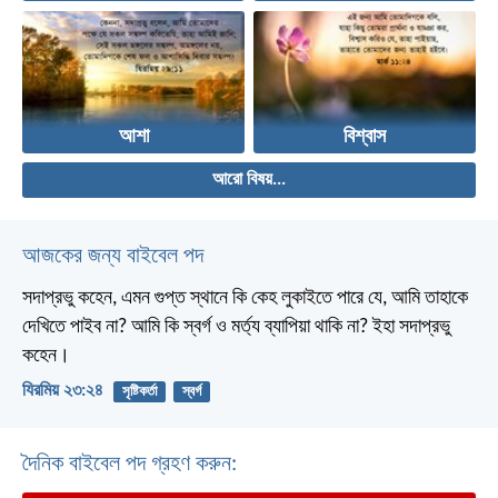
আশা
বিশ্বাস
আরো বিষয়...
আজকের জন্য বাইবেল পদ
সদাপ্রভু কহেন, এমন গুপ্ত স্থানে কি কেহ লুকাইতে পারে যে, আমি তাহাকে
দেখিতে পাইব না? আমি কি স্বর্গ ও মর্ত্য ব্যাপিয়া থাকি না? ইহা সদাপ্রভু
কহেন।
যিরমিয় ২৩:২৪
সৃষ্টিকর্তা
স্বর্গ
দৈনিক বাইবেল পদ গ্রহণ করুন: