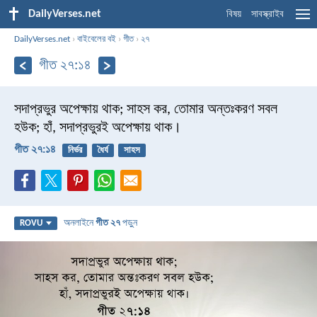
DailyVerses.net
বিষয়
সাবস্ক্রাইব
DailyVerses.net
›
বাইবেলের বই
›
গীত
›
২৭
গীত ২৭:১৪
সদাপ্রভুর অপেক্ষায় থাক;
সাহস কর, তোমার অন্তঃকরণ সবল
হউক;
হাঁ, সদাপ্রভুরই অপেক্ষায় থাক।
গীত ২৭:১৪
নির্ভর
ধৈর্য
সাহস
অনলাইনে
গীত ২৭
পড়ুন
ROVU