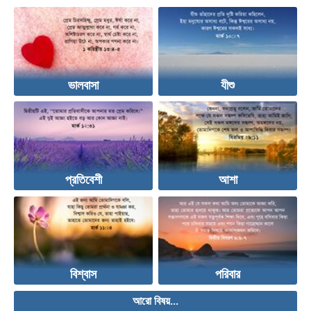
ভালবাসা
যীশু
প্রতিবেশী
আশা
বিশ্বাস
পরিবার
আরো বিষয়...