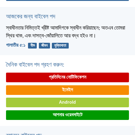
আজকের জন্য বাইবেল পদ
স্বাধীনতার নিমিত্তই খ্রীষ্ট আমাদিগকে স্বাধীন করিয়াছেন; অতএব তোমরা
স্থির থাক, এবং দাসত্ব-জোঁয়ালিতে আর বদ্ধ হইও না।
গালাতীয় ৫:১
যীশু
জীবন
মুক্তিদাতা
দৈনিক বাইবেল পদ গ্রহণ করুন:
প্রতিদিনের নোটিফিকেশন
ইমেইল
Android
আপনার ওয়েবসাইটে