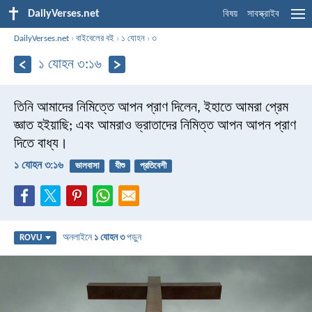
DailyVerses.net
বিষয়
সাবস্ক্রাইব
DailyVerses.net
›
বাইবেলের বই
›
১ যোহন
›
৩
১ যোহন ৩:১৬
তিনি আমাদের নিমিত্তে আপন প্রাণ দিলেন, ইহাতে আমরা প্রেম
জ্ঞাত হইয়াছি; এবং আমরাও ভ্রাতাদের নিমিত্ত আপন আপন প্রাণ
দিতে বাধ্য।
১ যোহন ৩:১৬
ভালবাসা
যীশু
প্রতিবেশী
অনলাইনে
১ যোহন ৩
পড়ুন
ROVU