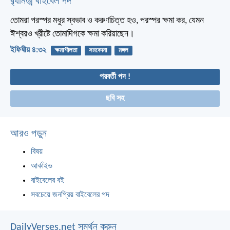
র‌্যানড্ম বাইবেল পদ
তোমরা পরস্পর মধুর স্বভাব ও করুণচিত্ত হও, পরস্পর ক্ষমা কর, যেমন
ঈশ্বরও খ্রীষ্টে তোমাদিগকে ক্ষমা করিয়াছেন।
ইফিষীয় ৪:৩২
ক্ষমাশীলতা
সমবেদনা
মঙ্গল
পরবর্তী পদ !
ছবি সহ
আরও পড়ুন
বিষয়
আর্কাইভ
বাইবেলের বই
সবচেয়ে জনপ্রিয় বাইবেলের পদ
DailyVerses.net সমর্থন করুন