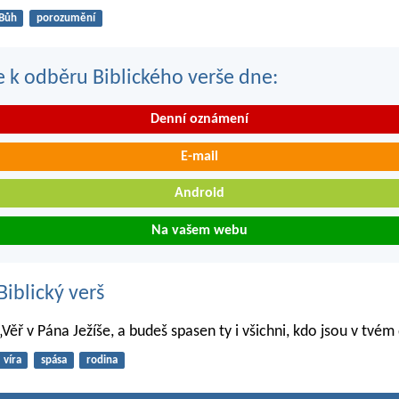
Bůh
porozumění
se k odběru Biblického verše dne:
Denní oznámení
E-mail
Android
Na vašem webu
iblický verš
„Věř v Pána Ježíše, a budeš spasen ty i všichni, kdo jsou v tvé
víra
spása
rodina