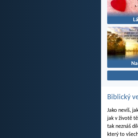
L
Na
Biblický v
Jako nevíš, ja
jak v životě t
tak neznáš dí
který to všec