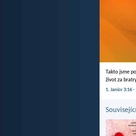
Takto jsme poz
život za bratr
1. Janův 3:16 -
Souvisejíc