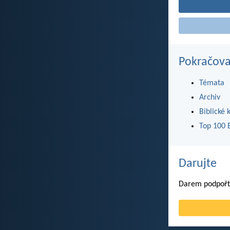
Pokračova
Témata
Archiv
Biblické 
Top 100 B
Darujte
Darem podpořte