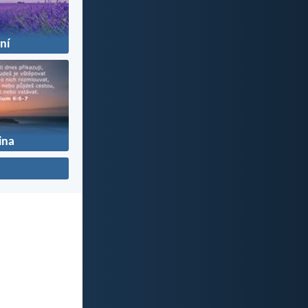
žní
ina