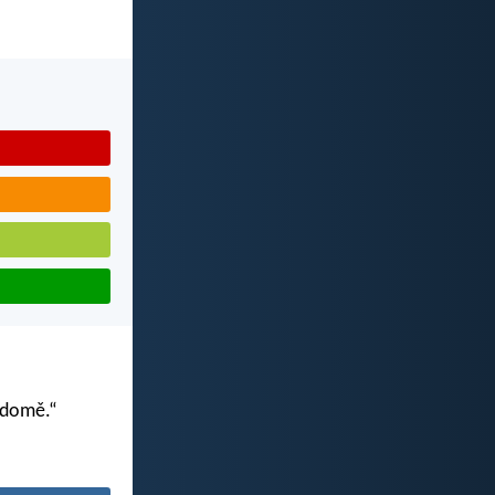
m domě.“