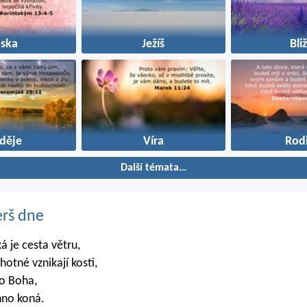
áska
Ježíš
Bli
děje
Víra
Rod
Další témata…
erš dne
ká je cesta větru,
ěhotné vznikají kosti,
lo Boha,
hno koná.