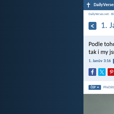
DailyVerse
DailyVerses.net
›
Bi
1. 
Podle toho
tak i my j
1. Janův 3:16
Přečtět
ČEP