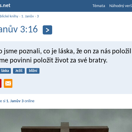
s.net
Témata
Náhodný verš
blické knihy
›
1. Janův
›
3
Janův 3:16
 jsme poznali, co je láska, že on za nás položil
sme povinni položit život za své bratry.
láska
Ježíš
bližní
e si
1. Janův 3
online