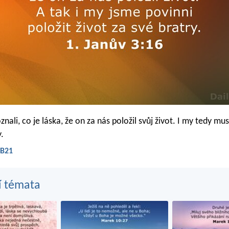
nali, co je láska, že on za nás položil svůj život. I my tedy m
y.
 B21
í témata