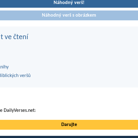
Náhodný verš!
Náhodný verš s obrázkem
t ve čtení
knihy
iblických veršů
 DailyVerses.net:
Darujte