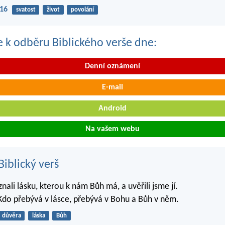
-16
svatost
život
povolání
se k odběru Biblického verše dne:
Denní oznámení
E-mail
Android
Na vašem webu
iblický verš
ali lásku, kterou k nám Bůh má, a uvěřili jsme jí.
 Kdo přebývá v lásce, přebývá v Bohu a Bůh v něm.
důvěra
láska
Bůh