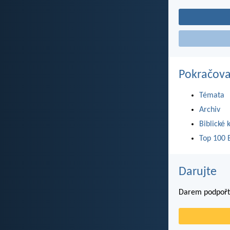
Pokračova
Témata
Archiv
Biblické 
Top 100 B
Darujte
Darem podpořte