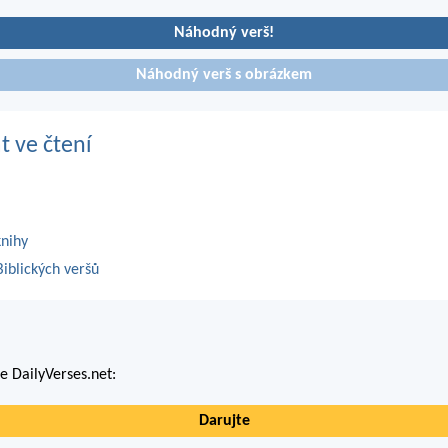
Náhodný verš!
Náhodný verš s obrázkem
t ve čtení
knihy
iblických veršů
 DailyVerses.net:
Darujte