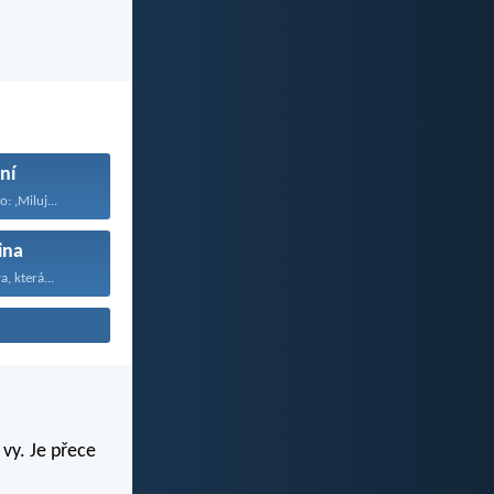
žní
: ‚Miluj...
ina
a, která...
 vy. Je přece