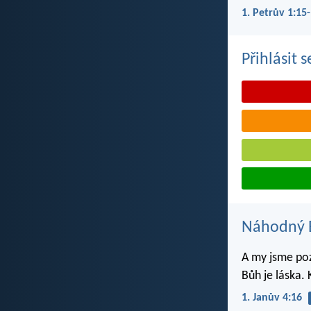
1. Petrův 1:15
Přihlásit 
Náhodný B
A my jsme pozn
Bůh je láska.
1. Janův 4:16