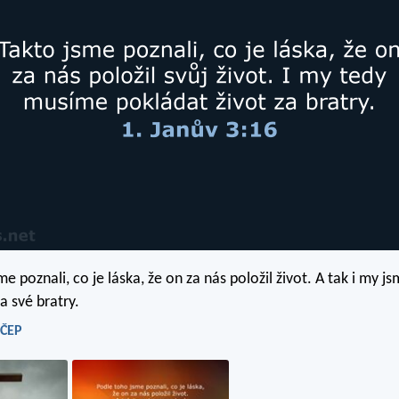
e poznali, co je láska, že on za nás položil život. A tak i my j
za své bratry.
 ČEP