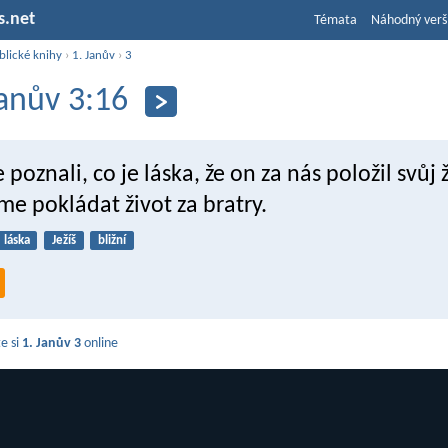
s.net
Témata
Náhodný verš
blické knihy
›
1. Janův
›
3
Janův 3:16
 poznali, co je láska, že on za nás položil svůj 
e pokládat život za bratry.
láska
Ježíš
bližní
e si
1. Janův 3
online