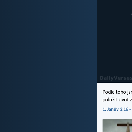
Podle toho jsm
položit život 
1. Janův 3:16 -