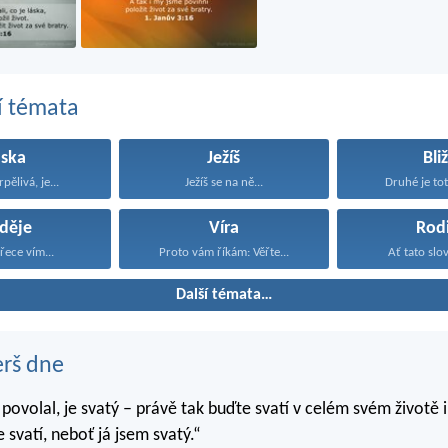
í témata
áska
Ježíš
Bli
rpělivá, je...
Ježíš se na ně...
Druhé je toto
děje
Víra
Rod
řece vím...
Proto vám říkám: Věřte...
Ať tato slov
Další témata…
erš dne
 povolal, je svatý – právě tak buďte svatí v celém svém životě i
 svatí, neboť já jsem svatý.“