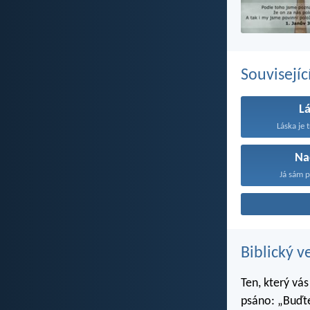
Souvisejíc
L
Láska je t
Na
Já sám p
Biblický v
Ten, který vás
psáno: „Buďte