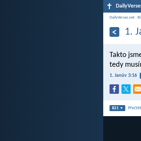
DailyVerse
DailyVerses.net
›
Bi
1. 
Takto jsme
tedy musím
1. Janův 3:16
Přečtět
B21