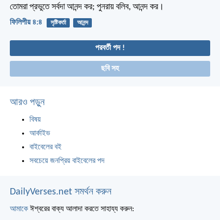
তোমরা প্রভুতে সর্বদা আনন্দ কর; পুনরায় বলিব, আনন্দ কর।
ফিলিপীয় ৪:৪
সৃষ্টিকর্তা
আনন্দ
পরবর্তী পদ !
ছবি সহ
আরও পড়ুন
বিষয়
আর্কাইভ
বাইবেলের বই
সবচেয়ে জনপ্রিয় বাইবেলের পদ
DailyVerses.net সমর্থন করুন
আমাকে
ঈশ্বরের বাক্য আলাদা করতে সাহায্য করুন: