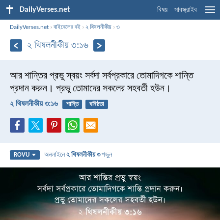
DailyVerses.net
বিষয়
সাবস্ক্রাইব
DailyVerses.net
›
বাইবেলের বই
›
২ থিষলনীকীয়
›
৩
২ থিষলনীকীয় ৩:১৬
আর শান্তির প্রভু স্বয়ং সর্বদা সর্বপ্রকারে তোমাদিগকে শান্তি
প্রদান করুন। প্রভু তোমাদের সকলের সহবর্তী হউন।
২ থিষলনীকীয় ৩:১৬
শান্তি
ঘনিষ্ঠতা
অনলাইনে
২ থিষলনীকীয় ৩
পড়ুন
ROVU