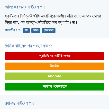
আজকের জন্য বাইবেল পদ
স্বাধীনতার নিমিত্তই খ্রীষ্ট আমাদিগকে স্বাধীন করিয়াছেন; অতএব তোমরা
স্থির থাক, এবং দাসত্ব-জোঁয়ালিতে আর বদ্ধ হইও না।
গালাতীয় ৫:১
যীশু
জীবন
মুক্তিদাতা
দৈনিক বাইবেল পদ গ্রহণ করুন:
প্রতিদিনের নোটিফিকেশন
ইমেইল
Android
আপনার ওয়েবসাইটে
র‌্যানড্ম বাইবেল পদ