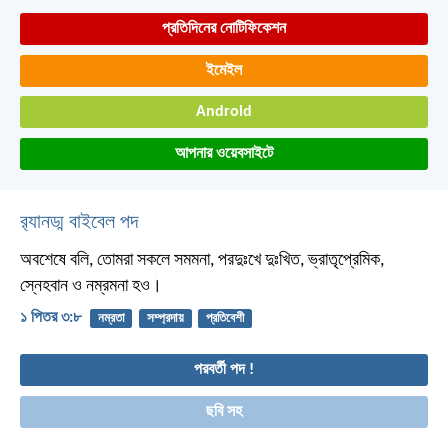
প্রতিদিনের নোটিফিকেশন
ইমেইল
Android
আপনার ওয়েবসাইটে
র‌্যানড্ম বাইবেল পদ
অবশেষে বলি, তোমরা সকলে সমমনা, পরদুঃখে দুঃখিত, ভ্রাতৃপ্রেমিক,
স্নেহবান ও নম্রমনা হও।
১ পিতর ৩:৮
নম্রতা
সম্প্রদায়
প্রতিবেশী
পরবর্তী পদ !
ছবি সহ