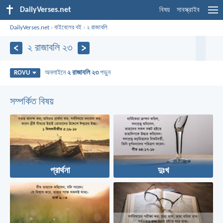
DailyVerses.net
বিষয়
সাবস্ক্রাইব
DailyVerses.net
›
বাইবেলের বই
›
২ রাজাবলি
২ রাজাবলি ২৩
অনলাইনে
২ রাজাবলি ২৩
পড়ুন
ROVU
সম্পর্কিত বিষয়
প্রার্থনা
দুঃখ