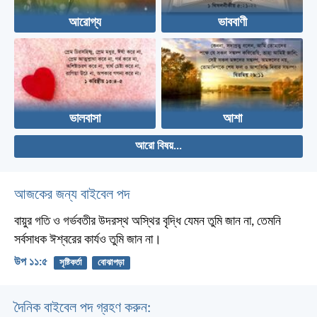
আরোগ্য
ভাববাণী
ভালবাসা
আশা
আরো বিষয়...
আজকের জন্য বাইবেল পদ
বায়ুর গতি ও গর্ভবতীর উদরস্থ অস্থির বৃদ্ধি যেমন তুমি জান না, তেমনি
সর্বসাধক ঈশ্বরের কার্যও তুমি জান না।
উপ ১১:৫
সৃষ্টিকর্তা
বোঝাপড়া
দৈনিক বাইবেল পদ গ্রহণ করুন: