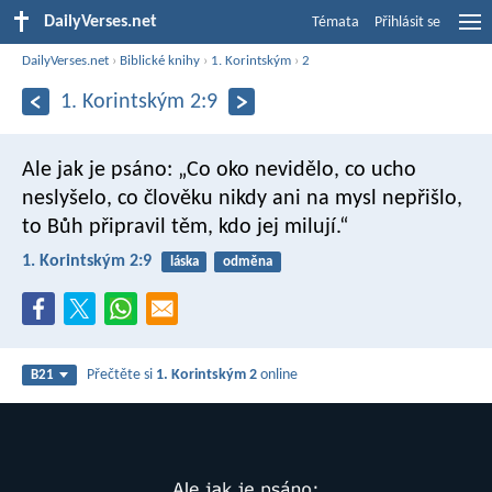
DailyVerses.net
Témata
Přihlásit se
DailyVerses.net
›
Biblické knihy
›
1. Korintským
›
2
1. Korintským 2:9
Ale jak je psáno:
„Co oko nevidělo, co ucho
neslyšelo,
co člověku nikdy ani na mysl nepřišlo,
to Bůh připravil těm, kdo jej milují.“
1. Korintským 2:9
láska
odměna
Přečtěte si
1. Korintským 2
online
B21