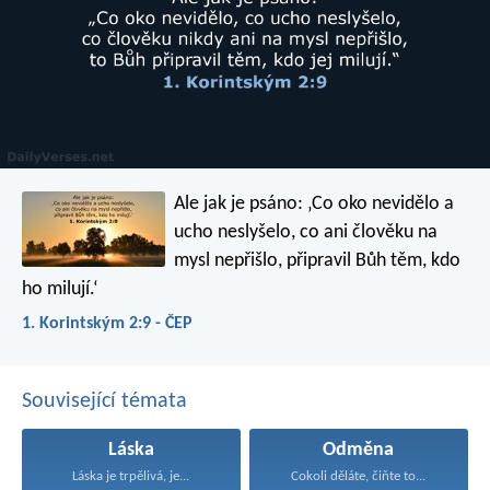
Ale jak je psáno:
‚Co oko nevidělo a
ucho neslyšelo,
co ani člověku na
mysl nepřišlo,
připravil Bůh těm, kdo
ho milují.‘
1. Korintským 2:9 - ČEP
Související témata
Láska
Odměna
Láska je trpělivá, je...
Cokoli děláte, čiňte to...