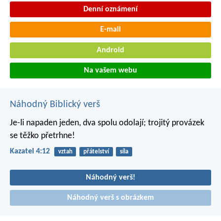
Denní oznámení
E-mail
Android
Na vašem webu
Náhodný Biblický verš
Je-li napaden jeden, dva spolu odolají;
trojitý provázek
se těžko přetrhne!
Kazatel 4:12
vztah
přátelství
síla
Náhodný verš!
Náhodný verš s obrázkem