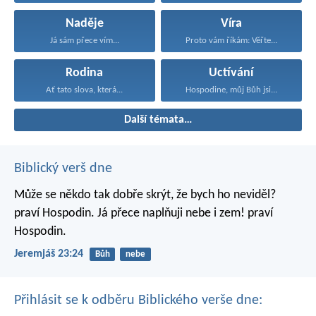
Naděje
Víra
Já sám přece vím...
Proto vám říkám: Věřte...
Rodina
Uctívání
Ať tato slova, která...
Hospodine, můj Bůh jsi...
Další témata…
Biblický verš dne
Může se někdo tak dobře skrýt,
že bych ho neviděl?
praví Hospodin.
Já přece naplňuji nebe i zem!
praví
Hospodin.
Jeremjáš 23:24
Bůh
nebe
Přihlásit se k odběru Biblického verše dne: