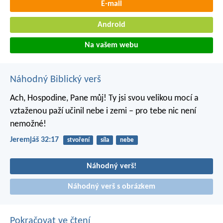
E-mail
Android
Na vašem webu
Náhodný Biblický verš
Ach, Hospodine, Pane můj! Ty jsi svou velikou mocí a
vztaženou paží učinil nebe i zemi – pro tebe nic není
nemožné!
Jeremjáš 32:17
stvoření
síla
nebe
Náhodný verš!
Náhodný verš s obrázkem
Pokračovat ve čtení