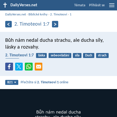
DailyVerses.net
Témata
Přihlásit se
DailyVerses.net
›
Biblické knihy
›
2. Timoteovi
›
1
2. Timoteovi 1:7
Bůh nám nedal ducha strachu, ale ducha síly,
lásky a rozvahy.
2. Timoteovi 1:7
láska
sebeovládání
síla
Duch
strach
slabost
Přečtěte si
2. Timoteovi 1
online
B21