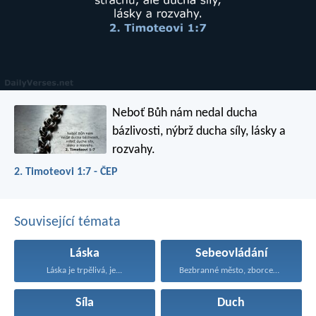
Neboť Bůh nám nedal ducha
bázlivosti, nýbrž ducha síly, lásky a
rozvahy.
2. Timoteovi 1:7 - ČEP
Související témata
Láska
Sebeovládání
Láska je trpělivá, je...
Bezbranné město, zborcená hradba...
Síla
Duch