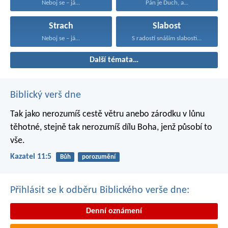
Neboj se – já...
Pán je Duch, a...
Strach
Slabost
Neboj se – já...
S radostí snáším slabosti...
Další témata…
Biblický verš dne
Tak jako nerozumíš cestě větru
anebo zárodku v lůnu
těhotné,
stejně tak nerozumíš dílu Boha,
jenž působí to
vše.
Kazatel 11:5
Bůh
porozumění
Přihlásit se k odběru Biblického verše dne:
Denní oznámení