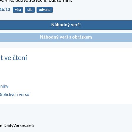
ve víře, buďte stateční, buďte silní.
16:13
víra
síla
odvaha
Náhodný verš!
Náhodný verš s obrázkem
t ve čtení
knihy
iblických veršů
 DailyVerses.net: