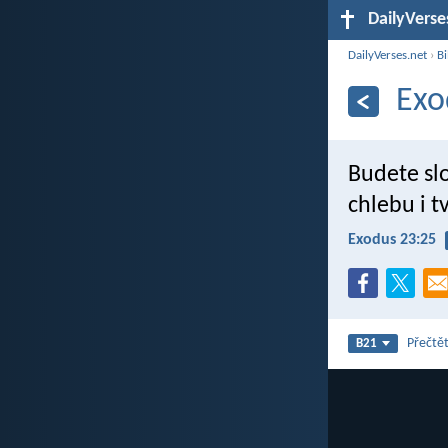
DailyVerse
DailyVerses.net
›
Bi
Exo
Budete sl
chlebu i 
Exodus 23:25
Přečtět
B21