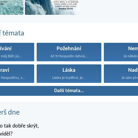
í témata
ívání
Požehnání
Ne
můj Bůh jsi...
Ať ti Hospodin žehná...
Je někdo 
raví
Láska
Nad
Budete sloužit Hospodinu, svému...
Láska je trpělivá, je...
Já sám pře
Další témata…
erš dne
 tak dobře skrýt,
viděl?