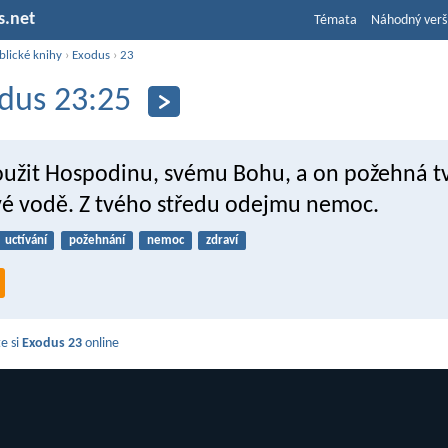
s.net
Témata
Náhodný verš
blické knihy
›
Exodus
›
23
dus 23:25
oužit Hospodinu, svému Bohu, a on požehná 
tvé vodě. Z tvého středu odejmu nemoc.
uctívání
požehnání
nemoc
zdraví
e si
Exodus 23
online