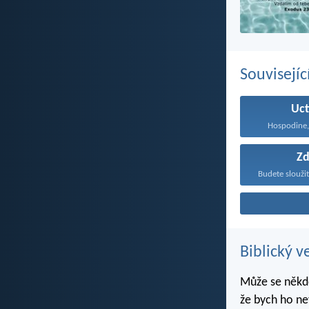
Souvisejíc
Uct
Hospodine, 
Zd
Biblický v
Může se někdo
že bych ho ne