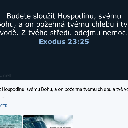
t Hospodinu, svému Bohu, a on požehná tvému chlebu a tvé v
c.
 ČEP