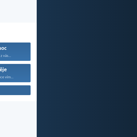
moc
z vás...
ěje
ce vím...