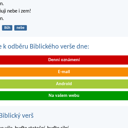
n.
ňuji nebe i zem!
n.
Bůh
nebe
se k odběru Biblického verše dne:
Denní oznámení
E-mail
Android
Na vašem webu
iblický verš