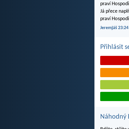
praví Hospodi
Já přece napl
praví Hospodi
Jeremjáš 23:24
Přihlásit 
Náhodný B