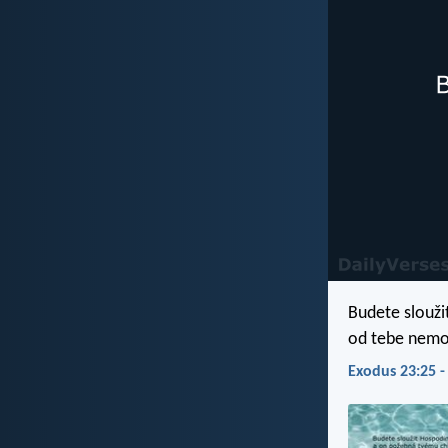
Budete slouži
od tebe nemo
Exodus 23:25 -