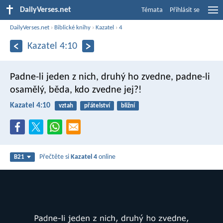
DailyVerses.net
Témata
Přihlásit se
DailyVerses.net
›
Biblické knihy
›
Kazatel
›
4
Kazatel 4:10
Padne-li jeden z nich, druhý ho zvedne,
padne-li
osamělý, běda, kdo zvedne jej?!
Kazatel 4:10
vztah
přátelství
bližní
Přečtěte si
Kazatel 4
online
B21