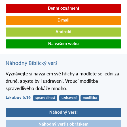
Denní oznámení
E-mail
Android
Na vašem webu
Náhodný Biblický verš
Vyznávejte si navzájem své hříchy a modlete se jedni za
druhé, abyste byli uzdraveni. Vroucí modlitba
spravedlivého dokáže mnoho.
Jakubův 5:16
spravedlnost
uzdravení
modlitba
Náhodný verš!
Náhodný verš s obrázkem