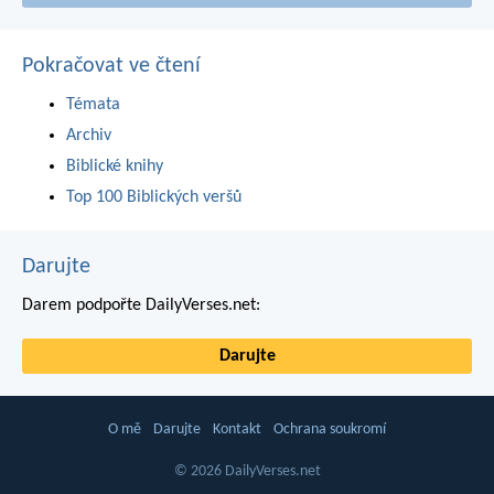
Pokračovat ve čtení
Témata
Archiv
Biblické knihy
Top 100 Biblických veršů
Darujte
Darem podpořte DailyVerses.net:
Darujte
O mě
Darujte
Kontakt
Ochrana soukromí
© 2026 DailyVerses.net