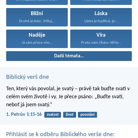
Bližní
Láska
Druhé je toto: ‚Miluj...
Láska je trpělivá, je...
Naděje
Víra
Já sám přece vím...
Proto vám říkám: Věřte...
Další témata…
Biblický verš dne
Ten, který vás povolal, je svatý – právě tak buďte svatí v
celém svém životě i vy. Je přece psáno: „Buďte svatí,
neboť já jsem svatý.“
1. Petrův 1:15-16
svatost
život
povolání
Přihlásit se k odběru Biblického verše dne: