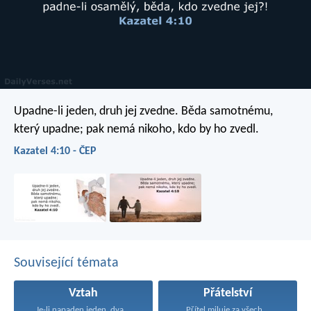
Upadne-li jeden,
druh jej zvedne.
Běda samotnému,
který upadne;
pak nemá nikoho, kdo by ho zvedl.
Kazatel 4:10 - ČEP
Související témata
Vztah
Přátelství
Je-li napaden jeden, dva...
Přítel miluje za všech...