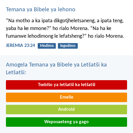
Temana ya Bibele ya lehono
“Na motho a ka ipata
dikgotjheletsaneng,
a ipata teng,
yaba ha ke mmone?”
ho rialo Morena.
“Na ha ke
fumanwe
lehodimong le lefatsheng?”
ho rialo Morena.
JEREMIA 23:24
Modimo
legodimo
Amogela Temana ya Bibele ya Letšatši ka
Letšatši:
Tsebišo ya letšatši ka letšatši
Emeile
Android
Weposaeteng ya gago