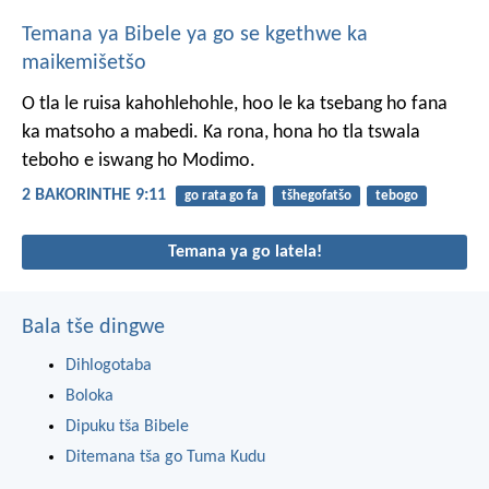
Temana ya Bibele ya go se kgethwe ka
maikemišetšo
O tla le ruisa kahohlehohle, hoo le ka tsebang ho fana
ka matsoho a mabedi. Ka rona, hona ho tla tswala
teboho e iswang ho Modimo.
2 BAKORINTHE 9:11
go rata go fa
tšhegofatšo
tebogo
Temana ya go latela!
Bala tše dingwe
Dihlogotaba
Boloka
Dipuku tša Bibele
Ditemana tša go Tuma Kudu