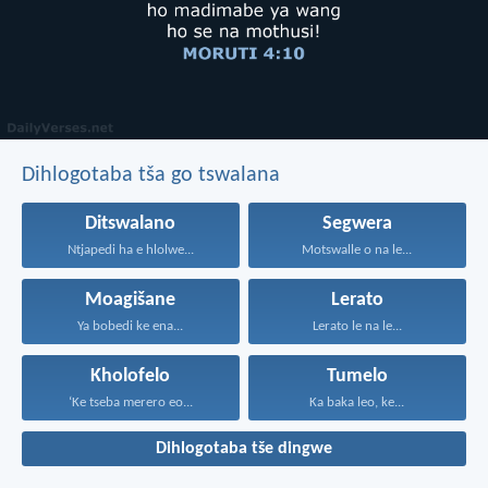
Dihlogotaba tša go tswalana
Ditswalano
Segwera
Ntjapedi ha e hlolwe...
Motswalle o na le...
Moagišane
Lerato
Ya bobedi ke ena...
Lerato le na le...
Kholofelo
Tumelo
‘Ke tseba merero eo...
Ka baka leo, ke...
Dihlogotaba tše dingwe