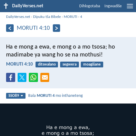
DailyVerses.net
Dihlogotaba
Ingwadiše
DailyVerses.net
›
Dipuku tša Bibele
›
MORUTI
›
4
MORUTI 4:10
Ha e mong a ewa,
e mong o a mo tsosa;
ho
madimabe ya wang
ho se na mothusi!
MORUTI 4:10
ditswalano
segwera
moagišane
Bala
MORUTI 4
mo inthaneteng
SSO89