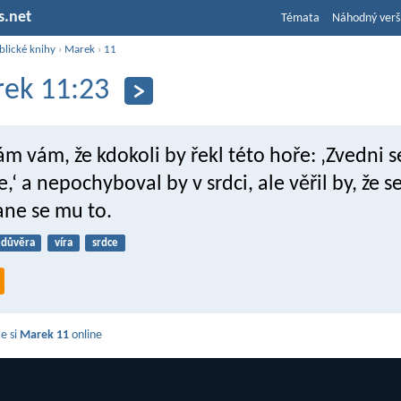
s.net
Témata
Náhodný verš
blické knihy
›
Marek
›
11
ek 11:23
m vám, že kdokoli by řekl této hoře: ‚Zvedni s
,‘ a nepochyboval by v srdci, ale věřil by, že se
tane se mu to.
důvěra
víra
srdce
e si
Marek 11
online