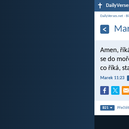
DailyVerse
DailyVerses.net
›
Bi
Mar
Amen, říká
se do moře
co říká, s
Marek 11:23
Přečtět
B21