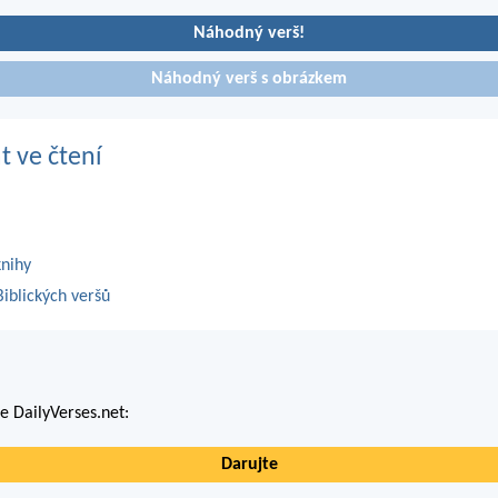
Náhodný verš!
Náhodný verš s obrázkem
t ve čtení
knihy
iblických veršů
 DailyVerses.net:
Darujte