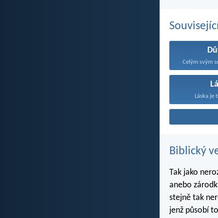
Souvisejíc
Dů
Celým svým sr
L
Láska je t
Biblický v
Tak jako nero
anebo zárodku
stejně tak ne
jenž působí to