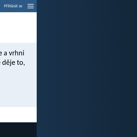
Přihlásit se
e a vrhni
 děje to,