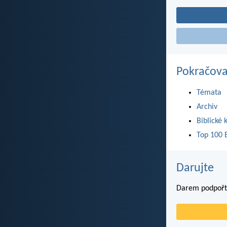
Pokračova
Témata
Archiv
Biblické 
Top 100 B
Darujte
Darem podpořte