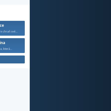
ce
e chraň své...
ina
a, která...