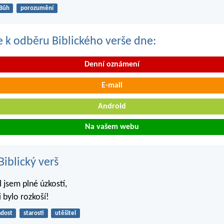
Bůh
porozumění
se k odběru Biblického verše dne:
Denní oznámení
E-mail
Android
Na vašem webu
iblický verš
 jsem plné úzkostí,
 bylo rozkoší!
adost
starosti
utěšitel