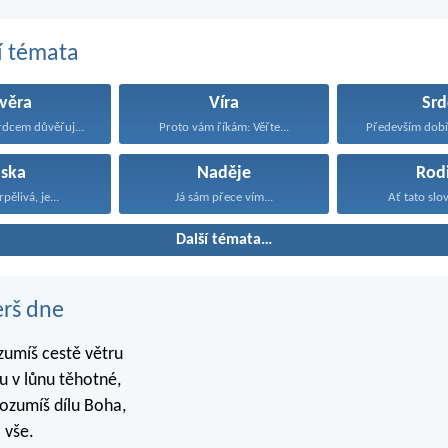
í témata
věra
Víra
Srd
dcem důvěřuj...
Proto vám říkám: Věřte...
Především dobř
áska
Naděje
Rod
rpělivá, je...
Já sám přece vím...
Ať tato slov
Další témata…
erš dne
zumíš cestě větru
 v lůnu těhotné,
rozumíš dílu Boha,
 vše.