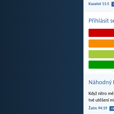
Kazatel 11:5
Přihlásit 
Náhodný B
Když nitro měl
tvé utěšení mi
Žalm 94:19
r