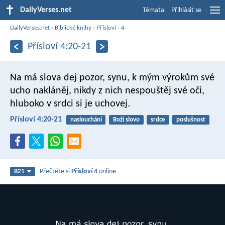
DailyVerses.net
Témata
Přihlásit se
DailyVerses.net
›
Biblické knihy
›
Přísloví
›
4
Přísloví 4:20-21
Na má slova dej pozor, synu,
k mým výrokům své
ucho nakláněj,
nikdy z nich nespouštěj své oči,
hluboko v srdci si je uchovej.
Přísloví 4:20-21
naslouchání
Boží slovo
srdce
poslušnost
Přečtěte si
Přísloví 4
online
B21