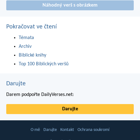
Náhodný verš s obrázkem
Pokračovat ve čtení
Témata
Archiv
Biblické knihy
Top 100 Biblických veršů
Darujte
Darem podpořte DailyVerses.net:
Darujte
O mě
Darujte
Kontakt
Ochrana soukromí