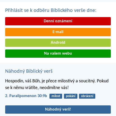
Přihlásit se k odběru Biblického verše dne:
Denní oznámení
E-mail
Android
Na vašem webu
Náhodný Biblický verš
Hospodin, váš Bůh, je přece milostivý a soucitný. Pokud
se k němu vrátíte, neodmítne vás!
2. Paralipomenon 30:9b
milost
pokání
obrácení
Náhodný verš!