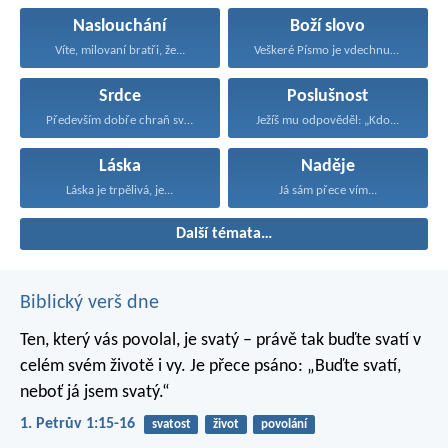
Naslouchání
Boží slovo
Víte, milovaní bratři, že...
Veškeré Písmo je vdechnuté...
Srdce
Poslušnost
Především dobře chraň své...
Ježíš mu odpověděl: „Kdo...
Láska
Naděje
Láska je trpělivá, je...
Já sám přece vím...
Další témata…
Biblický verš dne
Ten, který vás povolal, je svatý – právě tak buďte svatí v
celém svém životě i vy. Je přece psáno: „Buďte svatí,
neboť já jsem svatý.“
1. Petrův 1:15-16
svatost
život
povolání