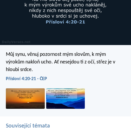
Můj synu, věnuj pozornost mým slovům,
k mým
výrokům nakloň ucho. Ať nesejdou ti z očí,
střez je v
hloubi srdce.
Přísloví 4:20-21 - ČEP
Související témata