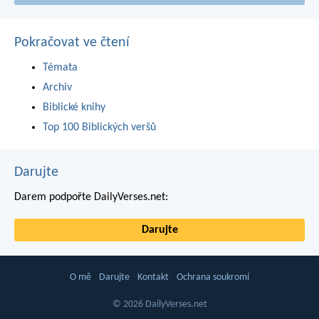
Pokračovat ve čtení
Témata
Archiv
Biblické knihy
Top 100 Biblických veršů
Darujte
Darem podpořte DailyVerses.net:
Darujte
O mě
Darujte
Kontakt
Ochrana soukromí
© 2026 DailyVerses.net