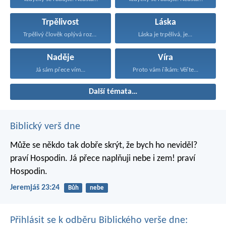
Trpělivost
Láska
Trpělivý člověk oplývá rozumností...
Láska je trpělivá, je...
Naděje
Víra
Já sám přece vím...
Proto vám říkám: Věřte...
Další témata…
Biblický verš dne
Může se někdo tak dobře skrýt,
že bych ho neviděl?
praví Hospodin.
Já přece naplňuji nebe i zem!
praví
Hospodin.
Jeremjáš 23:24
Bůh
nebe
Přihlásit se k odběru Biblického verše dne: