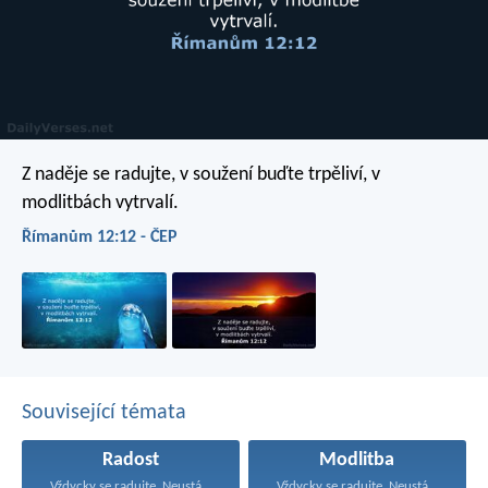
Z naděje se radujte, v soužení buďte trpěliví, v
modlitbách vytrvalí.
Římanům 12:12 - ČEP
Související témata
Radost
Modlitba
Vždycky se radujte. Neustále...
Vždycky se radujte. Neustále...