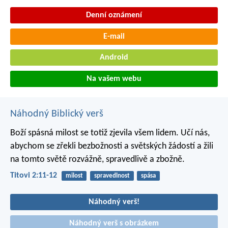
Denní oznámení
E-mail
Android
Na vašem webu
Náhodný Biblický verš
Boží spásná milost se totiž zjevila všem lidem. Učí nás,
abychom se zřekli bezbožnosti a světských žádostí a žili
na tomto světě rozvážně, spravedlivě a zbožně.
Titovi 2:11-12
milost
spravedlnost
spása
Náhodný verš!
Náhodný verš s obrázkem