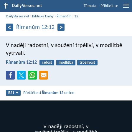
DailyVerses.net
Témata
Přihlásit se
DailyVerses.net
›
Biblické knihy
›
Římanům
›
12
Římanům 12:12
V naději radostní, v soužení trpěliví, v modlitbě
vytrvalí.
Římanům 12:12
radost
modlitba
trpělivost
Přečtěte si
Římanům 12
online
B21