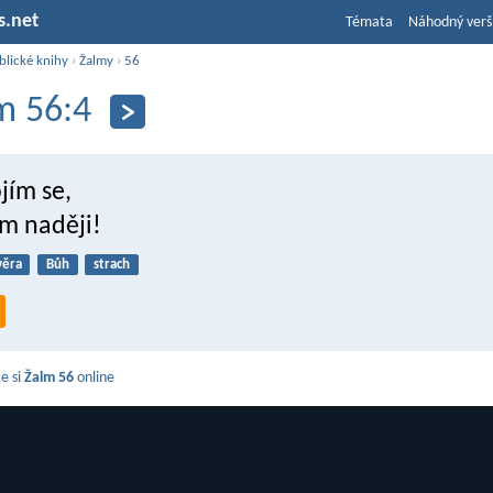
s.net
Témata
Náhodný verš
blické knihy
›
Žalmy
›
56
m 56:4
jím se,
m naději!
věra
Bůh
strach
e si
Žalm 56
online