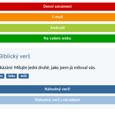
Denní oznámení
E-mail
Android
Na vašem webu
iblický verš
kázání: Milujte jedni druhé, jako jsem já miloval vás.
vo
láska
Ježíš
Náhodný verš!
Náhodný verš s obrázkem