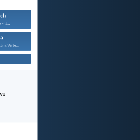
ach
– já...
ra
ám: Věřte...
ovu