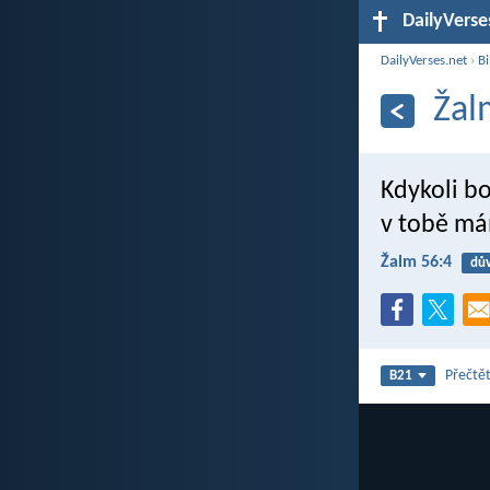
DailyVerse
DailyVerses.net
›
Bi
Žal
Kdykoli bo
v tobě má
Žalm 56:4
dů
Přečtět
B21