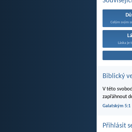
Souvisejíc
Dů
Celým svým sr
L
Láska je t
Biblický v
V této svobod
zapřáhnout d
Galatským 5:1
Přihlásit 