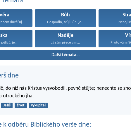
í témata
věra
Bůh
Str
dcem důvěřuj...
Hospodin, tvůj Bůh, je...
Neboj se 
áska
Naděje
Ví
rpělivá, je...
Já sám přece vím...
Proto vám řík
Další témata…
erš dne
ě, do níž nás Kristus vysvobodil, pevně stůjte; nenechte se zn
o otrockého jha.
Ježíš
život
vykupitel
se k odběru Biblického verše dne: