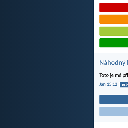
Náhodný B
Toto je mé při
Jan 15:12
prá