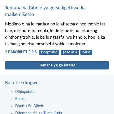
Temana ya Bibele ya go se kgethwe ka
maikemišetšo
Modimo o na le matla a ho le atisetsa dineo tsohle tsa
hae, e le hore, kamehla, le tle le be le ho lekaneng
dinthong tsohle, le be le ngatafallwe haholo, hoo le ka
tsebang ho etsa mesebetsi yohle e molemo.
2 BAKORINTHE 9:8
tšhegofatšo
go belaela
botse
Temana ya go latela!
Bala tše dingwe
Dihlogotaba
Boloka
Dipuku tša Bibele
Ditemana tša go Tuma Kudu