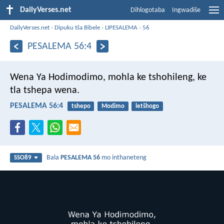
DailyVerses.net
Dihlogotaba
Ingwadiše
DailyVerses.net
›
Dipuku tša Bibele
›
LIPESALEMA
›
56
PESALEMA 56:4
Wena Ya Hodimodimo,
mohla ke tshohileng,
ke
tla tshepa wena.
PESALEMA 56:4
tshepo
Modimo
letšhogo
Bala
PESALEMA 56
mo inthaneteng
SSO89