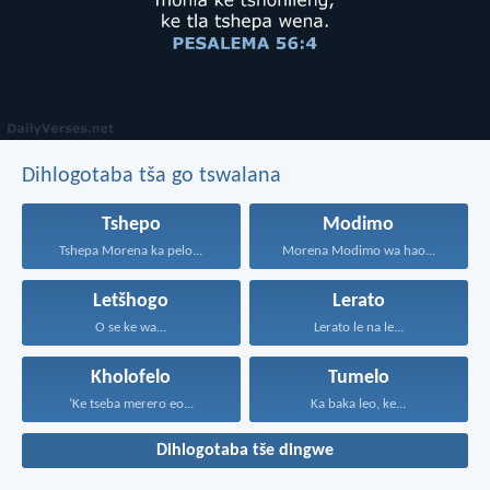
Dihlogotaba tša go tswalana
Tshepo
Modimo
Tshepa Morena ka pelo...
Morena Modimo wa hao...
Letšhogo
Lerato
O se ke wa...
Lerato le na le...
Kholofelo
Tumelo
‘Ke tseba merero eo...
Ka baka leo, ke...
Dihlogotaba tše dingwe