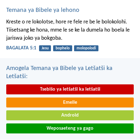
Temana ya Bibele ya lehono
Kreste o re lokolotse, hore re fele re be le bolokolohi.
Tiisetsang ke hona, mme le se ke la dumela ho boela le
jariswa joko ya bokgoba.
BAGALATA 5:1
Jesu
bophelo
molopolodi
Amogela Temana ya Bibele ya Letšatši ka
Letšatši:
Tsebišo ya letšatši ka letšatši
Emeile
Android
Weposaeteng ya gago