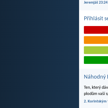
Jeremjáš 23:24
Přihlásit 
Náhodný B
Ten, který dáv
plodům vaší s
2. Korintským 