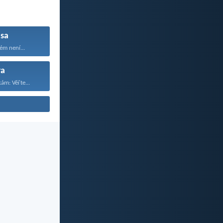
sa
ém není...
ra
ám: Věřte...