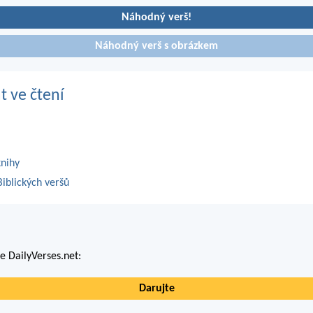
Náhodný verš!
Náhodný verš s obrázkem
t ve čtení
knihy
iblických veršů
 DailyVerses.net:
Darujte