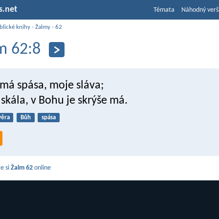
s.net
Témata
Náhodný verš
blické knihy
›
Žalmy
›
62
m 62:8
 má spása, moje sláva;
skála, v Bohu je skrýše má.
věra
Bůh
spása
e si
Žalm 62
online