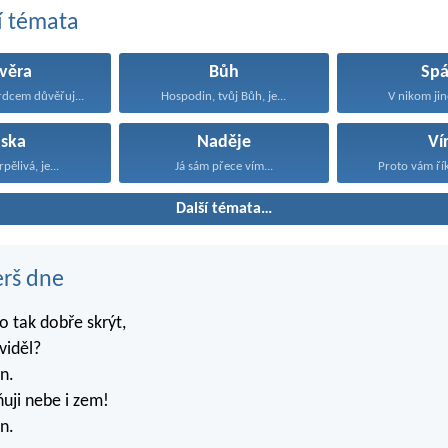
í témata
věra
Bůh
Spá
dcem důvěřuj...
Hospodin, tvůj Bůh, je...
V nikom jin
áska
Naděje
Ví
rpělivá, je...
Já sám přece vím...
Proto vám řík
Další témata…
erš dne
 tak dobře skrýt,
viděl?
n.
ňuji nebe i zem!
n.