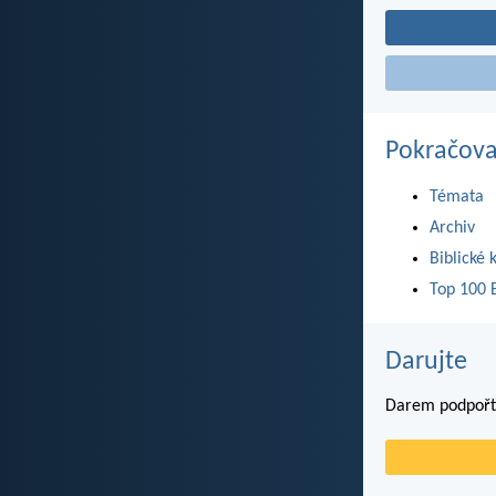
Pokračova
Témata
Archiv
Biblické 
Top 100 B
Darujte
Darem podpořte