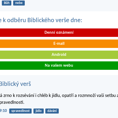
Bůh
nebe
se k odběru Biblického verše dne:
Denní oznámení
E-mail
Android
Na vašem webu
iblický verš
á zrno k rozsévání i chléb k jídlu, opatří a rozmnoží vaši setbu
pravedlnosti.
9:10
spravedlnost
jídlo
dávání