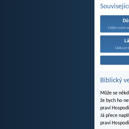
Souvisejíc
Dů
Celým svým sr
L
Láska je t
Biblický v
Může se někdo
že bych ho ne
praví Hospodi
Já přece napl
praví Hospodi