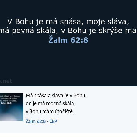
Má spása a sláva je v Bohu,
on je má mocná skála,
v Bohu mám útočiště.
Žalm 62:8 - ČEP