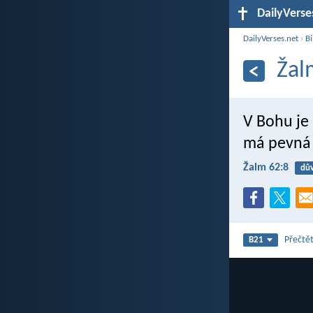
DailyVerse
DailyVerses.net
›
Bi
Žal
V Bohu je
má pevná 
Žalm 62:8
dů
Přečtět
B21