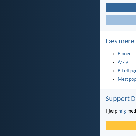
Læs mere
Emner
Arkiv
Bibelbøg
Mest pop
Support D
Hjælp
mig
med 