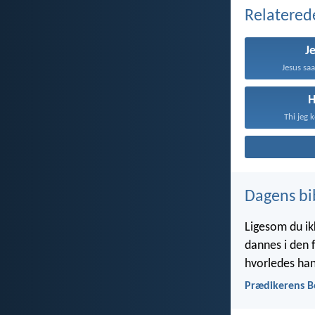
Relatered
J
Jesus sa
Thi jeg 
Dagens bi
Ligesom du ik
dannes i den 
hvorledes han
Prædikerens B