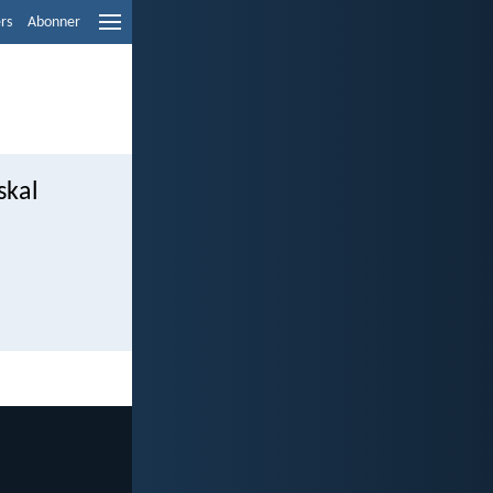
ers
Abonner
skal