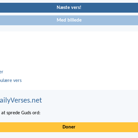
Næste vers!
Med billede
er
ulære vers
ailyVerses.net
at sprede Guds ord:
Doner