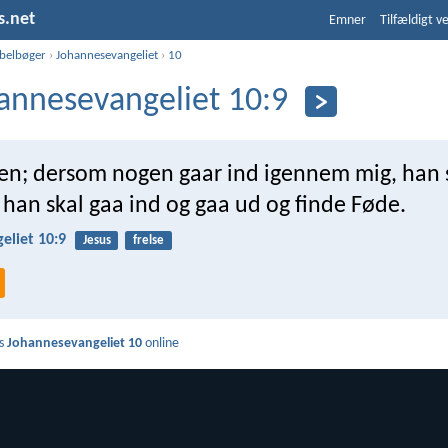
s.net
Emner
Tilfældigt v
ibelbøger
›
Johannesevangeliet
›
10
annesevangeliet 10:9
ren; dersom nogen gaar ind igennem mig, han 
g han skal gaa ind og gaa ud og finde Føde.
eliet 10:9
Jesus
frelse
s
Johannesevangeliet 10
online