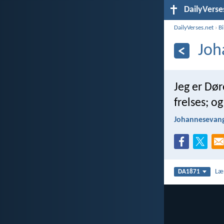
DailyVerse
DailyVerses.net
›
B
Joh
Jeg er Dø
frelses; o
Johannesevang
Læ
DA1871