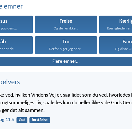
e emner
esus
Frelse
Kærli
a paa dem...
Og der er ikke...
Håb
Tro
Fami
kender de...
Derfor siger jeg eder...
Og disse Or
Flere emner...
belvers
ke ved, hvilken Vindens Vej er, saa lidet som du ved, hvorlede
frugtsommeliges Liv, saaledes kan du heller ikke vide Guds Ger
 gør det alt sammen.
og 11:5
Gud
forståelse