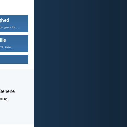
ghed
Kærligheden er langmodig, er...
lie
d, som...
s Benene
ning,