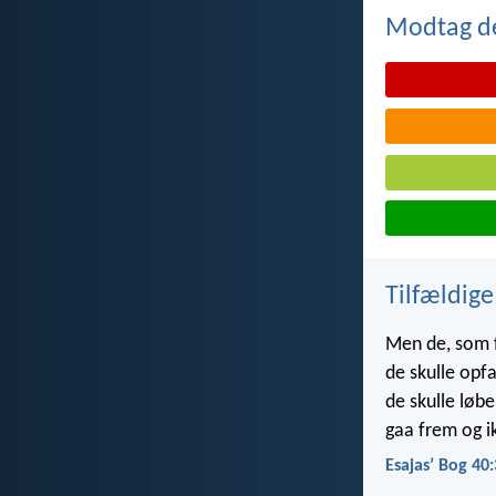
Modtag de
Tilfældige
Men de, som f
de skulle opf
de skulle løb
gaa frem og ik
Esajasʼ Bog 40