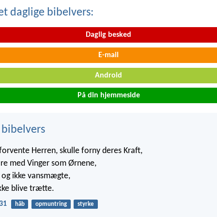
t daglige bibelvers:
Daglig besked
E-mail
Android
På din hjemmeside
 bibelvers
orvente Herren, skulle forny deres Kraft,
are med Vinger som Ørnene,
e og ikke vansmægte,
ke blive trætte.
:31
håb
opmuntring
styrke