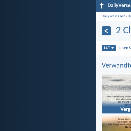
DailyVerse
DailyVerses.net
›
B
2 C
Lesen 
LUT
Verwandt
Ver