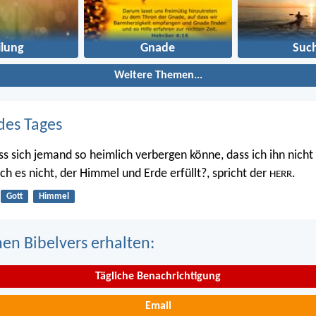
ilung
Gnade
Suc
Weitere Themen...
des Tages
ss sich jemand so heimlich verbergen könne, dass ich ihn nicht 
 ich es nicht, der Himmel und Erde erfüllt?, spricht der
.
HERR
Gott
Himmel
nen Bibelvers erhalten:
Tägliche Benachrichtigung
Email