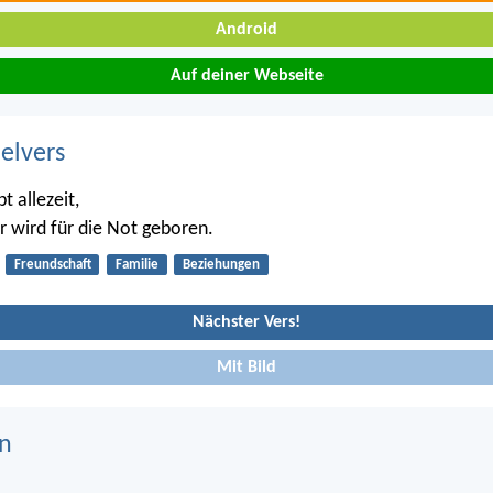
Android
Auf deiner Webseite
belvers
t allezeit,
r wird für die Not geboren.
Freundschaft
Familie
Beziehungen
Nächster Vers!
Mit Bild
n