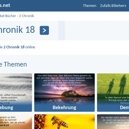
s.net
Themen
Zufalls Bibelvers
ibel Bücher
›
2 Chronik
hronik 18
Sie
2 Chronik 18
online
e Themen
gebung
Bekehrung
Dem