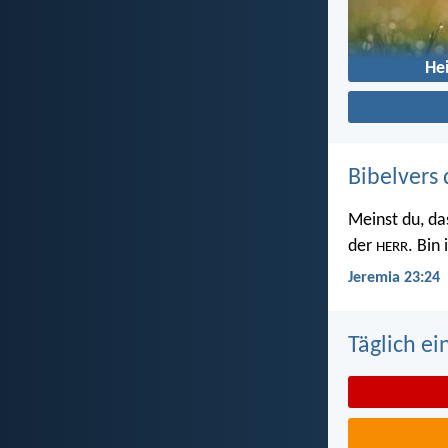
He
Bibelvers 
Meinst du, da
der
. Bin
HERR
Jeremia 23:24
Täglich ei