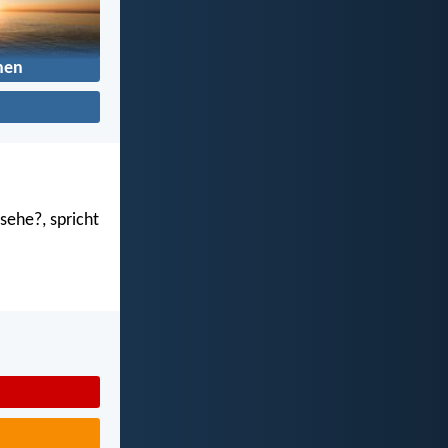
hen
sehe?, spricht