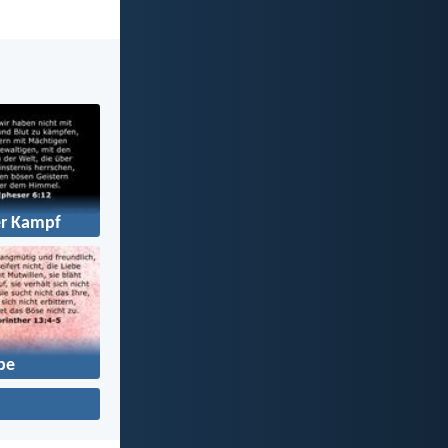
er Kampf
be