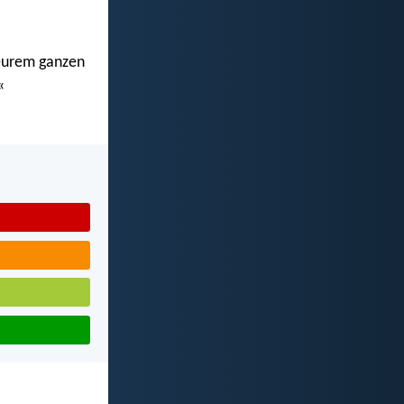
n eurem ganzen
«