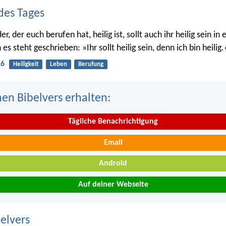
des Tages
r, der euch berufen hat, heilig ist, sollt auch ihr heilig sein i
s steht geschrieben: »Ihr sollt heilig sein, denn ich bin heilig.
16
Heiligkeit
Leben
Berufung
nen Bibelvers erhalten:
Tägliche Benachrichtigung
Email
Android
Auf deiner Webseite
belvers