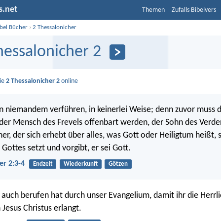
s.net
Themen
Zufalls Bibelvers
ibel Bücher
›
2 Thessalonicher
hessalonicher 2
Sie
2 Thessalonicher 2
online
n niemandem verführen, in keinerlei Weise; denn zuvor muss d
r Mensch des Frevels offenbart werden, der Sohn des Verderb
r, der sich erhebt über alles, was Gott oder Heiligtum heißt, 
Gottes setzt und vorgibt, er sei Gott.
er 2:3-4
Endzeit
Wiederkunft
Götzen
auch berufen hat durch unser Evangelium, damit ihr die Herrli
 Jesus Christus erlangt.