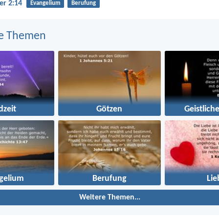
er 2:14
Evangelium
Berufung
e Themen
dzeit
Götzen
Geistlich
gelium
Berufung
Lie
Weitere Themen...