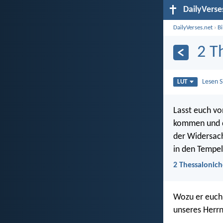
DailyVerse
DailyVerses.net
›
B
2 T
Lesen 
LUT
Lasst euch vo
kommen und de
der Widersache
in den Tempel 
2 Thessalonich
Wozu er euch 
unseres Herrn