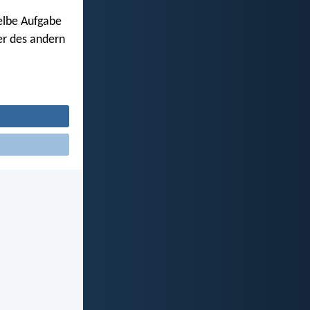
selbe Aufgabe
ner des andern