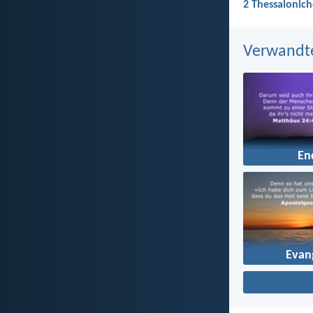
2 Thessalonich
Verwandt
En
Evan