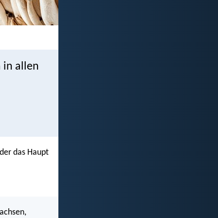
 in allen
 der das Haupt
wachsen,