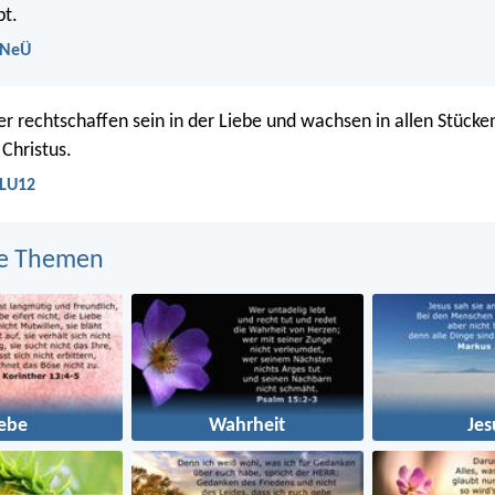
t.
 NeÜ
er rechtschaffen sein in der Liebe und wachsen in allen Stücke
 Christus.
 LU12
e Themen
iebe
Wahrheit
Jes