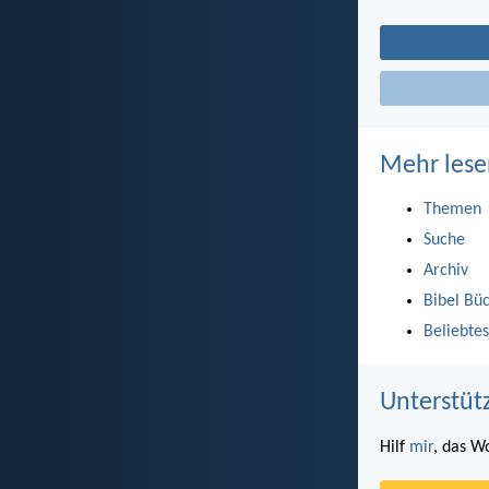
Mehr lese
Themen
Suche
Archiv
Bibel Bü
Beliebtes
Unterstüt
Hilf
mir
, das W