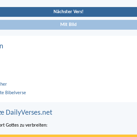
Nächster Vers!
Mit Bild
n
cher
te Bibelverse
ze DailyVerses.net
ort Gottes zu verbreiten: