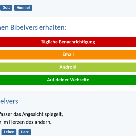
Gott
Himmel
nen Bibelvers erhalten:
Tägliche Benachrichtigung
Email
Android
Auf deiner Webseite
belvers
asser das Angesicht spiegelt,
h im Herzen des andern.
Leben
Herz