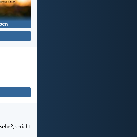
ben
sehe?, spricht