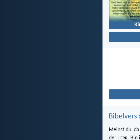
Ki
Bibelvers 
Meinst du, da
der
. Bin
HERR