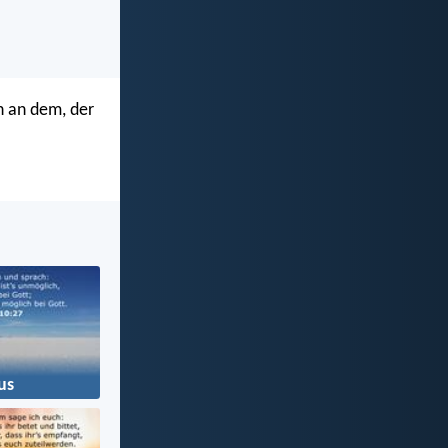
n an dem, der
us