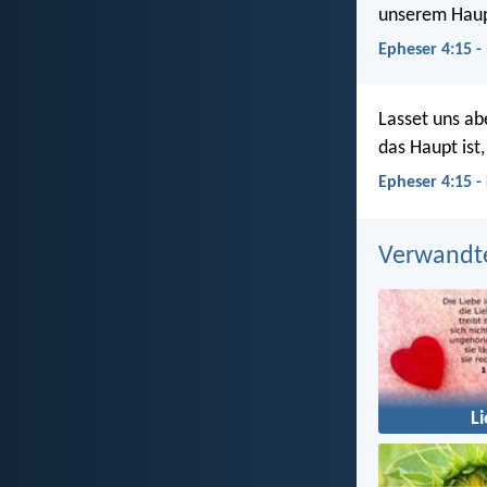
unserem Haup
Epheser 4:15 -
Lasset uns ab
das Haupt ist,
Epheser 4:15 -
Verwandt
L