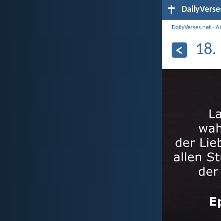
DailyVerse
DailyVerses.net
›
A
18.