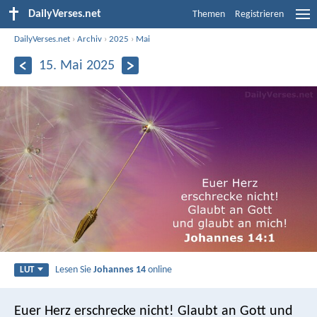
DailyVerses.net
Themen
Registrieren
DailyVerses.net
›
Archiv
›
2025
›
Mai
15. Mai 2025
Lesen Sie
Johannes 14
online
LUT
Euer Herz erschrecke nicht! Glaubt an Gott und