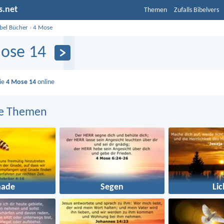
s.net
Themen
Zufalls Bibelvers
ibel Bücher
›
4 Mose
ose 14
Sie
4 Mose 14
online
e Themen
nade
Segen
Lic