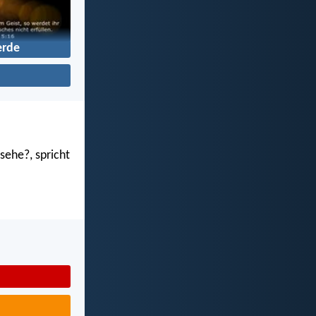
erde
sehe?, spricht