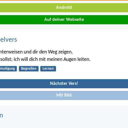
Android
Auf deiner Webseite
belvers
 unterweisen und dir den Weg zeigen,
ollst; ich will dich mit meinen Augen leiten.
rmutigung
Begreifen
Lernen
Nächster Vers!
Mit Bild
n