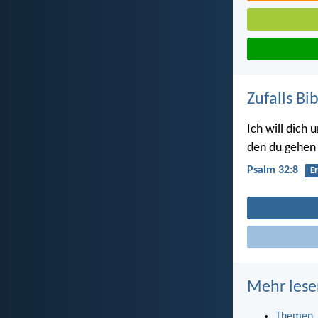
Zufalls Bi
Ich will dich
den du gehen s
Psalm 32:8
E
Mehr lese
Themen