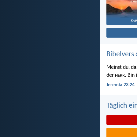
Ge
Bibelvers 
Meinst du, da
der
. Bin
HERR
Jeremia 23:24
Täglich ei