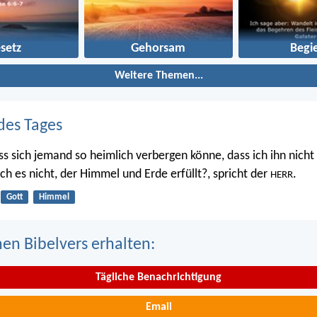
setz
Gehorsam
Begi
Weitere Themen...
des Tages
ss sich jemand so heimlich verbergen könne, dass ich ihn nicht 
 ich es nicht, der Himmel und Erde erfüllt?, spricht der
.
HERR
Gott
Himmel
nen Bibelvers erhalten:
Tägliche Benachrichtigung
Email