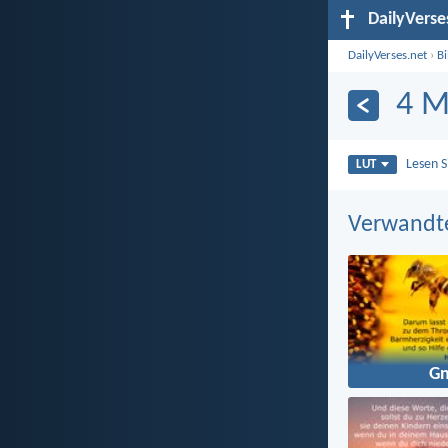
DailyVerse
DailyVerses.net
›
B
4 M
Lesen 
LUT
Verwandt
G