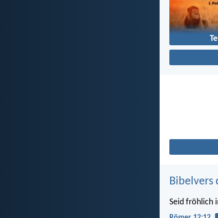
Te
Bibelvers 
Seid fröhlich 
Römer 12:12