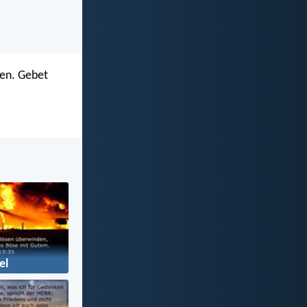
hen. Gebet
el