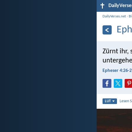
DailyVerse
DailyVerses.net
›
B
Eph
Zürnt ihr,
untergehe
Epheser 4:26-2
Lesen 
LUT