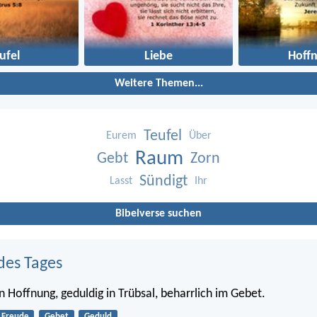
ufel
Liebe
Hoff
Weitere Themen...
Teufel
Eurem
Über
Raum
Gebt
Zorn
Sündigt
Lasst
Ihr
Bibelverse suchen
des Tages
in Hoffnung, geduldig in Trübsal, beharrlich im Gebet.
Freude
Gebet
Geduld