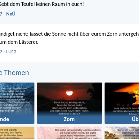
Gebt dem Teufel keinen Raum in euch!
7 - NeÜ
ündiget nicht; lasset die Sonne nicht über eurem Zorn unterge
aum dem Lästerer.
7 - LU12
e Themen
ünde
Zorn
Üb