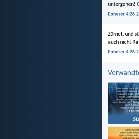
untergehen! 
Epheser 4:26-2
Zürnet, und s
auch nicht R
Epheser 4:26-2
Verwandt
S