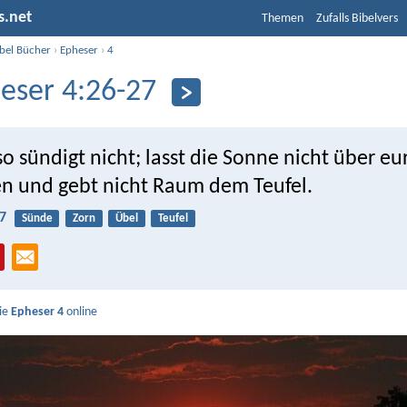
s.net
Themen
Zufalls Bibelvers
ibel Bücher
›
Epheser
›
4
eser 4:26-27
 so sündigt nicht; lasst die Sonne nicht über e
n und gebt nicht Raum dem Teufel.
7
Sünde
Zorn
Übel
Teufel
Sie
Epheser 4
online