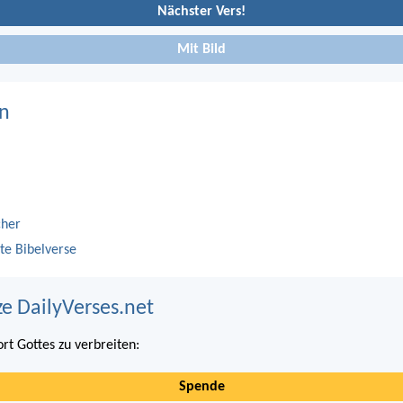
Nächster Vers!
Mit Bild
n
cher
te Bibelverse
ze DailyVerses.net
ort Gottes zu verbreiten:
Spende