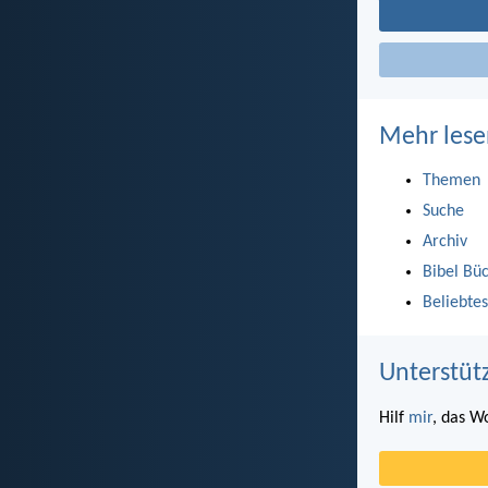
Mehr lese
Themen
Suche
Archiv
Bibel Bü
Beliebtes
Unterstüt
Hilf
mir
, das W