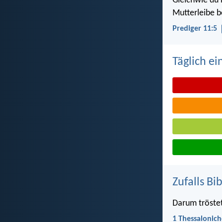
Gleichwie du
Mutterleibe b
Prediger 11:5
Täglich ei
Zufalls Bi
Darum tröstet
1 Thessalonich