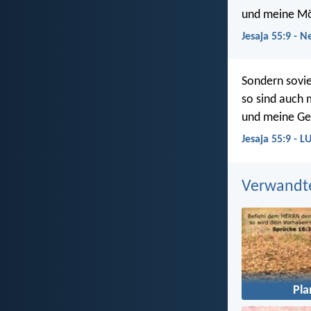
und meine Mög
Jesaja 55:9 - N
Sondern sovie
so sind auch
und meine Ge
Jesaja 55:9 - L
Verwandt
Pl