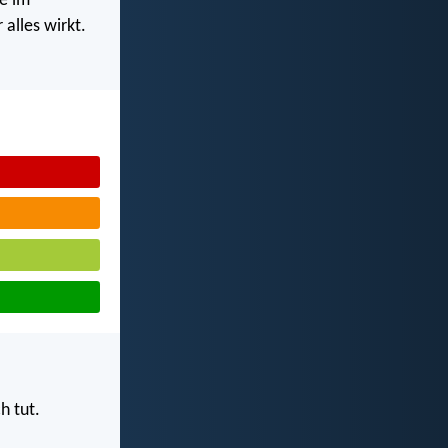
e im
alles wirkt.
h tut.