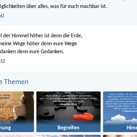
lichkeiten über alles, was für euch machbar ist.
eÜ
l der Himmel höher ist denn die Erde,
 meine Wege höher denn eure Wege
danken denn eure Gedanken.
U12
e Themen
anung
Begreifen
Him