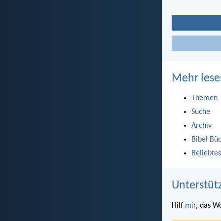
Mehr lese
Themen
Suche
Archiv
Bibel Bü
Beliebtes
Unterstüt
Hilf
mir
, das W