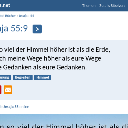
s.net
Themen
Zufalls Bibelvers
ibel Bücher
›
Jesaja
›
55
aja 55:9
 viel der Himmel höher ist als die Erde,
uch meine Wege höher als eure Wege
 Gedanken als eure Gedanken.
anung
Begreifen
Himmel
Sie
Jesaja 55
online