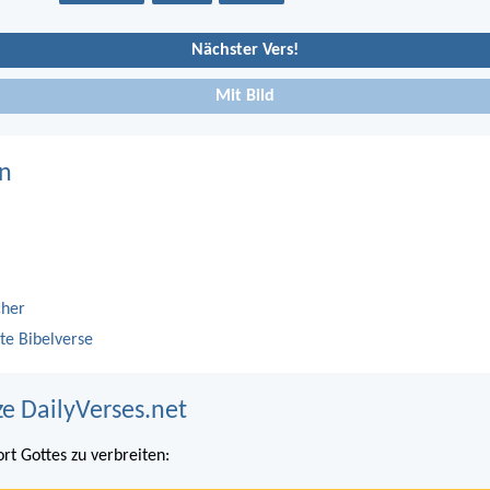
Nächster Vers!
Mit Bild
n
cher
te Bibelverse
ze DailyVerses.net
ort Gottes zu verbreiten: