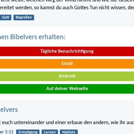
 nicht weißt, welchen Weg der Wind nimmt und wie die Gebein
ereitet werden, so kannst du auch Gottes Tun nicht wissen, der 
Gott
Begreifen
nen Bibelvers erhalten:
Tägliche Benachrichtigung
Email
Android
Auf deiner Webseite
belvers
 euch untereinander und einer erbaue den andern, wie ihr auc
er 5:11
Ermutigung
Lernen
Nächste