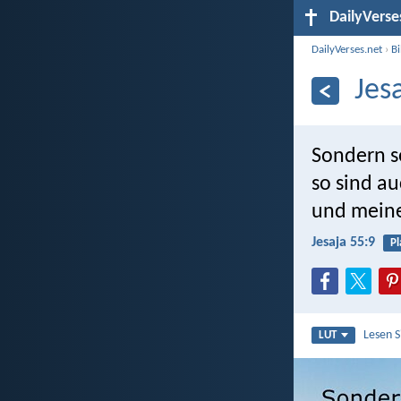
DailyVerse
DailyVerses.net
›
B
Jes
Sondern so
so sind a
und meine
Jesaja 55:9
Pl
Lesen 
LUT