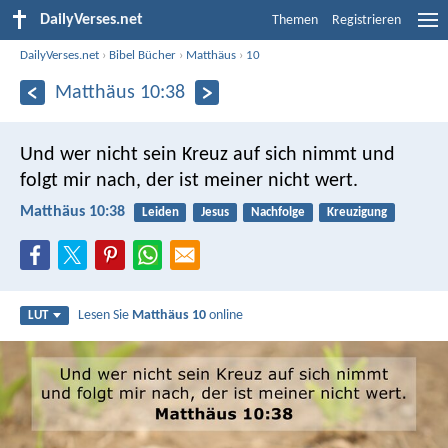
DailyVerses.net
Themen
Registrieren
DailyVerses.net
›
Bibel Bücher
›
Matthäus
›
10
Matthäus 10:38
Und wer nicht sein Kreuz auf sich nimmt und
folgt mir nach, der ist meiner nicht wert.
Matthäus 10:38
Leiden
Jesus
Nachfolge
Kreuzigung
Lesen Sie
Matthäus 10
online
LUT