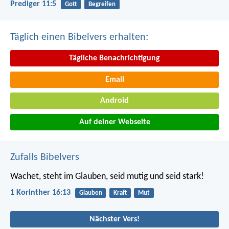
Prediger 11:5
Gott
Begreifen
Täglich einen Bibelvers erhalten:
Tägliche Benachrichtigung
Email
Android
Auf deiner Webseite
Zufalls Bibelvers
Wachet, steht im Glauben, seid mutig und seid stark!
1 Korinther 16:13
Glauben
Kraft
Mut
Nächster Vers!