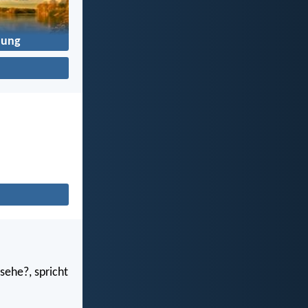
nung
sehe?, spricht