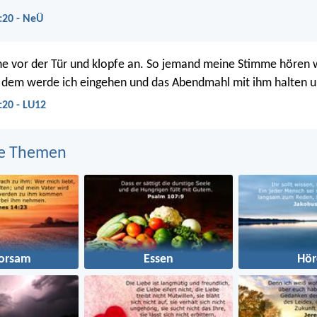
:20 - NeÜ
ehe vor der Tür und klopfe an. So jemand meine Stimme hören 
u dem werde ich eingehen und das Abendmahl mit ihm halten un
:20 - LU12
e Themen
orsam
Essen
Hör