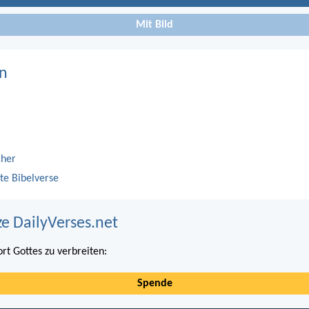
Mit Bild
n
cher
te Bibelverse
ze DailyVerses.net
ort Gottes zu verbreiten:
Spende