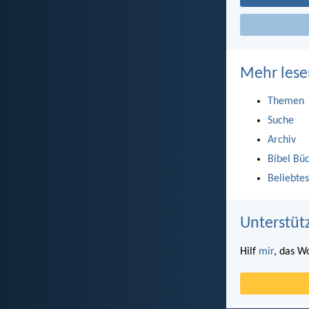
Mehr lese
Themen
Suche
Archiv
Bibel Bü
Beliebtes
Unterstüt
Hilf
mir
, das W