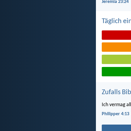
Jeremia 23:24
Täglich ei
Zufalls Bi
Ich vermag al
Philipper 4:13