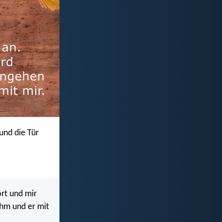
und die Tür
ört und mir
ihm und er mit