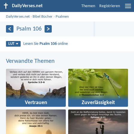
DailyVerses.net
Themen
Registrieren
DailyVerses.net
›
Bibel Bücher
›
Psalmen
Psalm 106
Lesen Sie
Psalm 106
online
LUT
Verwandte Themen
Vertrauen
Zuverlässigkeit