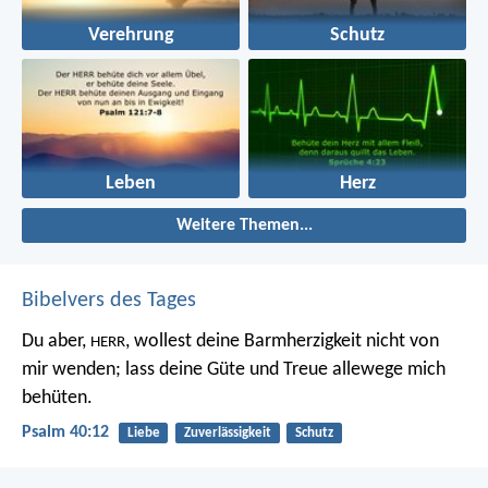
Verehrung
Schutz
Leben
Herz
Weitere Themen...
Bibelvers des Tages
Du aber,
, wollest deine Barmherzigkeit nicht von
HERR
mir wenden;
lass deine Güte und Treue allewege mich
behüten.
Psalm 40:12
Liebe
Zuverlässigkeit
Schutz