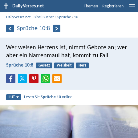
DailyVerses.net
Themen
Registrieren
DailyVerses.net
›
Bibel Bücher
›
Sprüche
›
10
Sprüche 10:8
Wer weisen Herzens ist, nimmt Gebote an;
wer
aber ein Narrenmaul hat, kommt zu Fall.
Sprüche 10:8
Gesetz
Weisheit
Herz
Lesen Sie
Sprüche 10
online
LUT