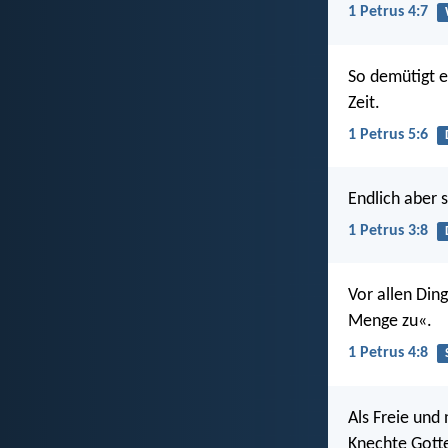
1 Petrus 4:7
So demütigt e
Zeit.
1 Petrus 5:6
Endlich aber s
1 Petrus 3:8
Vor allen Din
Menge zu«.
1 Petrus 4:8
Als Freie und 
Knechte Gott