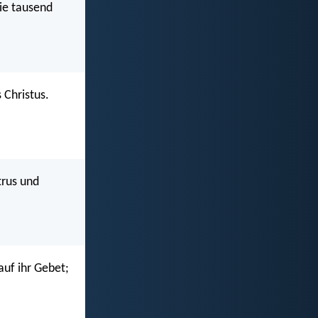
wie tausend
 Christus.
trus und
uf ihr Gebet;