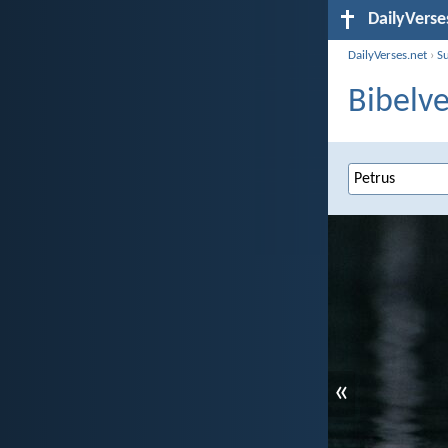
DailyVerse
DailyVerses.net
›
S
Bibelve
«