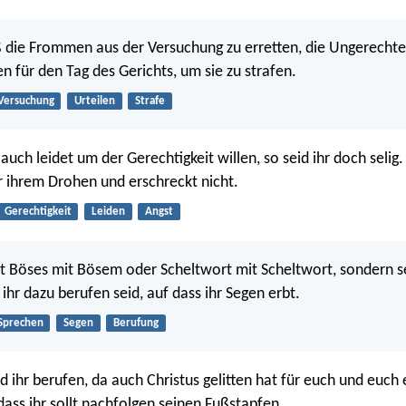
 die Frommen aus der Versuchung zu erretten, die Ungerecht
 für den Tag des Gerichts, um sie zu strafen.
Versuchung
Urteilen
Strafe
uch leidet um der Gerechtigkeit willen, so seid ihr doch selig.
r ihrem Drohen und erschreckt nicht.
Gerechtigkeit
Leiden
Angst
ht Böses mit Bösem oder Scheltwort mit Scheltwort, sondern 
 ihr dazu berufen seid, auf dass ihr Segen erbt.
Sprechen
Segen
Berufung
 ihr berufen, da auch Christus gelitten hat für euch und euch 
dass ihr sollt nachfolgen seinen Fußstapfen.