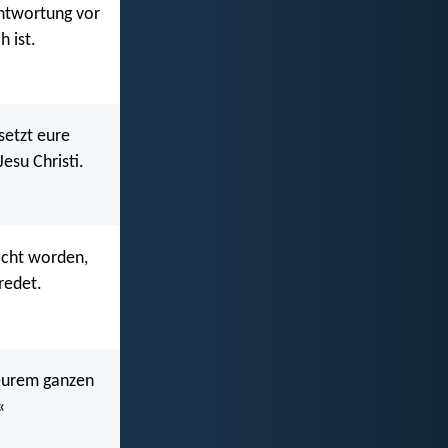
rantwortung vor
 ist.
setzt eure
esu Christi.
acht worden,
redet.
n eurem ganzen
«