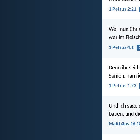
1 Petrus 2:21
Weil nun Chri
wer im Fleisch
1 Petrus 4:1
Denn ihr seid
Samen, nämlic
1 Petrus 1:23
Und ich sage 
bauen, und die
Matthäus 16:1