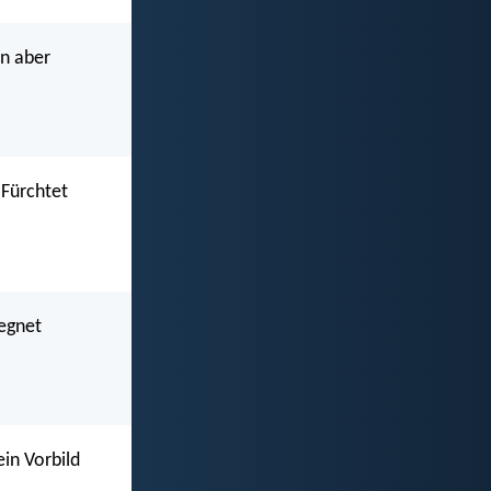
en aber
 Fürchtet
segnet
ein Vorbild