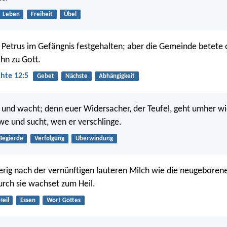
Leben
Freiheit
Übel
Petrus im Gefängnis festgehalten; aber die Gemeinde betete
ihn zu Gott.
hte 12:5
Gebet
Nächste
Abhängigkeit
 und wacht; denn euer Widersacher, der Teufel, geht umher wi
we und sucht, wen er verschlinge.
Begierde
Verfolgung
Überwindung
erig nach der vernünftigen lauteren Milch wie die neugeborene
durch sie wachset zum Heil.
Heil
Essen
Wort Gottes