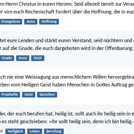
en Herrn Christus in euren Herzen. Seid allezeit bereit zur Ve
r von euch Rechenschaft fordert über die Hoffnung, die in euch
Evangelium
Jesus
Hoffnung
t eure Lenden und stärkt euren Verstand, seid nüchtern und 
 auf die Gnade, die euch dargeboten wird in der Offenbarung J
Gnade
Jesus
Geist
och nie eine Weissagung aus menschlichem Willen hervorgebr
eben vom Heiligen Geist haben Menschen in Gottes Auftrag ge
Prophetie
Geist
Sprechen
r, der euch berufen hat, heilig ist, sollt auch ihr heilig sein i
s steht geschrieben: »Ihr sollt heilig sein, denn ich bin heilig.
16
Heiligkeit
Leben
Berufung