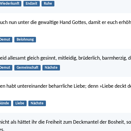
Wiederkunft
Endzeit
Ruhe
uch nun unter die gewaltige Hand Gottes, damit er euch erhöh
Demut
Belohnung
eid allesamt gleich gesinnt, mitleidig, brüderlich, barmherzig, 
Demut
Gemeinschaft
Nächste
gen habt untereinander beharrliche Liebe; denn »Liebe deckt 
Sünde
Liebe
Nächste
nicht als hättet ihr die Freiheit zum Deckmantel der Bosheit, s
es.