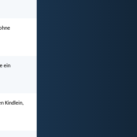
 ohne
e ein
n Kindlein,