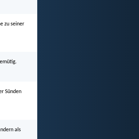
e zu seiner
demütig.
der Sünden
ondern als