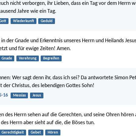
 euch nicht verborgen, ihr Lieben, dass ein Tag vor dem Herrn 
 tausend Jahre wie ein Tag.
Gott
Wiederkunft
Geduld
in der Gnade und Erkenntnis unseres Herrn und Heilands Jesus
jetzt und für ewige Zeiten! Amen.
Gnade
Verehrung
Begreifen
ihnen: Wer sagt denn ihr, dass ich sei? Da antwortete Simon Pe
st der Christus, des lebendigen Gottes Sohn!
5-16
Messias
Jesus
n des Herrn sehen auf die Gerechten, und seine Ohren hören a
des Herrn aber sieht auf die, die Böses tun.
Gerechtigkeit
Gebet
Hören