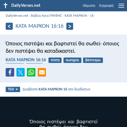
DailyVerses.net
Θέματα
Εγγραφή
DailyVerses.net
›
Βιβλία Αγια ΓΡΑΦΗΣ
›
ΚΑΤΑ ΜΑΡΚΟΝ
›
16
ΚΑΤΑ ΜΑΡΚΟΝ 16:16
Όποιος πιστέψει και βαφτιστεί θα σωθεί· όποιος
δεν πιστέψει θα καταδικαστεί.
ΚΑΤΑ ΜΑΡΚΟΝ 16:16
πίστη
σωτηρία
βάπτισμα
να κρίνω
τιμωρία
Διαβάστε
ΚΑΤΑ ΜΑΡΚΟΝ 16
στο διαδίκτυο
TGV