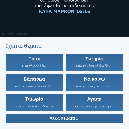
Σχετικά θέματα
Πίστη
Σωτηρία
Γι’ αυτό σας λέω...
Από κανέναν άλλο δεν...
Βάπτισμα
Να κρίνω
Είστε, λοιπόν, όλοι παιδιά...
Αλλά κι εσύ, άνθρωπέ...
Τιμωρία
Αγάπη
Του Κυρίου την παιδαγωγία...
Εκείνος που αγαπάει έχει...
Άλλα θέματα ...