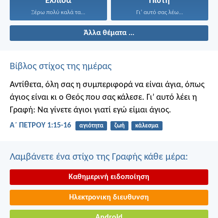
Ελπίδα
Πίστη
Ξέρω πολύ καλά τα...
Γι’ αυτό σας λέω...
Άλλα θέματα ...
Βίβλος στίχος της ημέρας
Αντίθετα, όλη σας η συμπεριφορά να είναι άγια, όπως
άγιος είναι κι ο Θεός που σας κάλεσε. Γι’ αυτό λέει η
Γραφή: Να γίνετε άγιοι γιατί εγώ είμαι άγιος.
Α΄ ΠΕΤΡΟΥ 1:15-16
αγιότητα
ζωή
κάλεσμα
Λαμβάνετε ένα στίχο της Γραφής κάθε μέρα:
Καθημερινή ειδοποίηση
Ηλεκτρονικη διευθυνση
Android