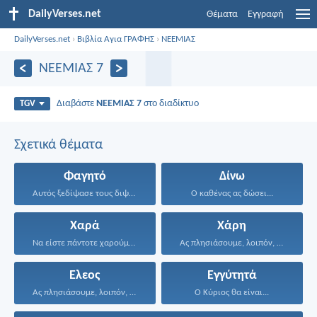
DailyVerses.net
Θέματα
Εγγραφή
DailyVerses.net
›
Βιβλία Αγια ΓΡΑΦΗΣ
›
ΝΕΕΜΙΑΣ
ΝΕΕΜΙΑΣ 7
Διαβάστε
ΝΕΕΜΙΑΣ 7
στο διαδίκτυο
TGV
Σχετικά θέματα
Φαγητό
Δίνω
Αυτός ξεδίψασε τους διψασμένους...
Ο καθένας ας δώσει...
Χαρά
Χάρη
Να είστε πάντοτε χαρούμενοι...
Ας πλησιάσουμε, λοιπόν, με...
Ελεος
Εγγύτητά
Ας πλησιάσουμε, λοιπόν, με...
Ο Κύριος θα είναι...