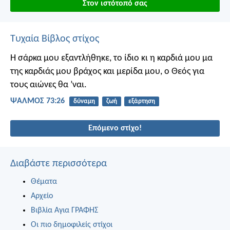
Στον ιστότοπό σας
Τυχαία Βίβλος στίχος
Η σάρκα μου εξαντλήθηκε, το ίδιο κι η καρδιά μου
μα
της καρδιάς μου βράχος
και μερίδα μου, ο Θεός
για
τους αιώνες θα ’ναι.
ΨΑΛΜΌΣ 73:26
δύναμη
ζωή
εξάρτηση
Επόμενο στίχο!
Διαβάστε περισσότερα
Θέματα
Αρχείο
Βιβλία Αγια ΓΡΑΦΗΣ
Οι πιο δημοφιλείς στίχοι