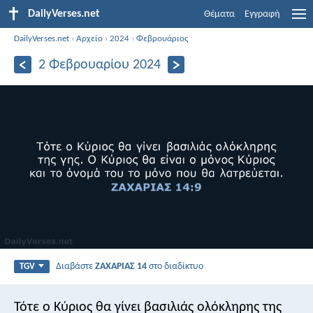
DailyVerses.net
Θέματα
Εγγραφή
DailyVerses.net
›
Αρχείο
›
2024
›
Φεβρουάριος
2 Φεβρουαρίου 2024
Διαβάστε
ΖΑΧΑΡΙΑΣ 14
στο διαδίκτυο
TGV
Τότε ο Κύριος θα γίνει βασιλιάς ολόκληρης της