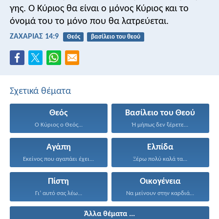
γης. Ο Κύριος θα είναι ο μόνος Κύριος και το
όνομά του το μόνο που θα λατρεύεται.
ΖΑΧΑΡΙΑΣ 14:9
Θεός
βασίλειο του θεού
Σχετικά θέματα
Θεός
Βασίλειο του Θεού
Ο Κύριος ο Θεός...
Ή μήπως δεν ξέρετε...
Αγάπη
Ελπίδα
Εκείνος που αγαπάει έχει...
Ξέρω πολύ καλά τα...
Πίστη
Οικογένεια
Γι’ αυτό σας λέω...
Να μείνουν στην καρδιά...
Άλλα θέματα ...