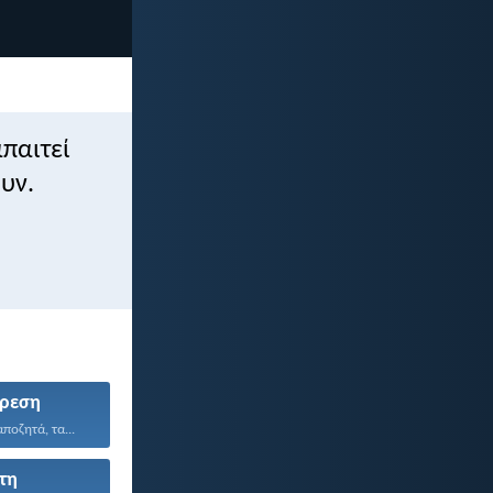
παιτεί
υν.
ρεση
ποζητά, τα...
τη