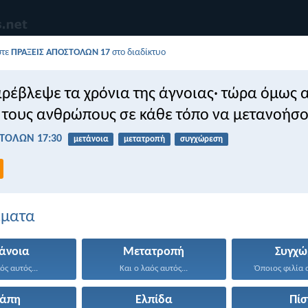
στε
ΠΡΑΞΕΙΣ ΑΠΟΣΤΟΛΩΝ 17
στο διαδίκτυο
ρέβλεψε τα χρόνια της άγνοιας· τώρα όμως α
 τους ανθρώπους σε κάθε τόπο να μετανοήσο
ΤΟΛΩΝ 17:30
μετάνοια
μετατροπή
συγχώρεση
έματα
άνοια
Μετατροπή
Συγχώ
ός αυτός...
Και ο λαός αυτός...
Όποιος φιλία α
γάπη
Ελπίδα
Πίσ