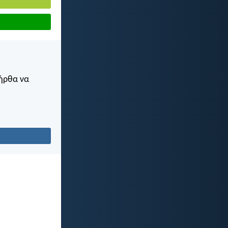
 ήρθα να