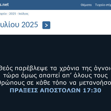
s.net
Θέματα
Τυχαίο στί
ρχείο
›
2025
›
Ιούλιος
ουλίου 2025