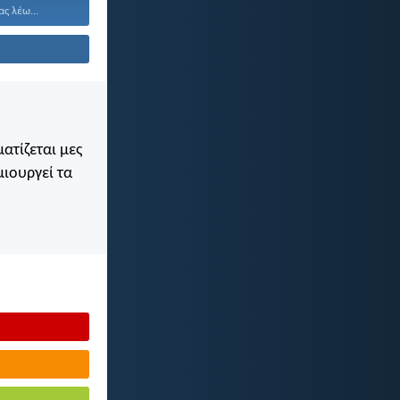
ας λέω...
ατίζεται μες
μιουργεί τα