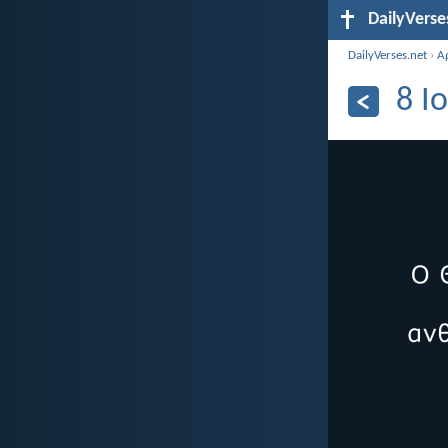
DailyVerse
DailyVerses.net
›
Α
8 Ι