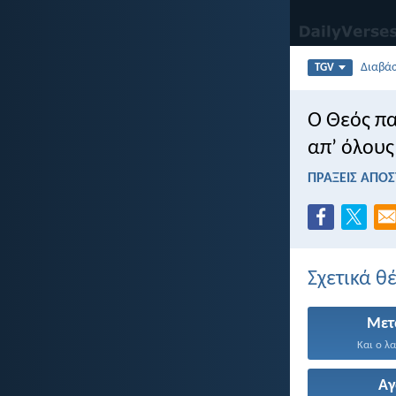
Διαβά
TGV
Ο Θεός πα
απ’ όλους
ΠΡΑΞΕΙΣ ΑΠΟΣ
Σχετικά θ
Μετ
Και ο λα
Α