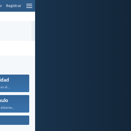
ar
Registrar
lidad
es el...
mulo
delante...