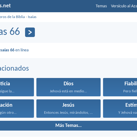
s.net
Temas
Versículo al Az
bros de la Biblia
›
Isaías
ías 66
Isaías 66
en línea
acionados
ticia
Dios
Fiabi
sigue la...
Jehová está en medio...
Pero fiel 
vación
Jesús
Estí
gún otro...
Entonces Jesús, mirándolos, dijo...
Y Jehová va 
Más Temas...