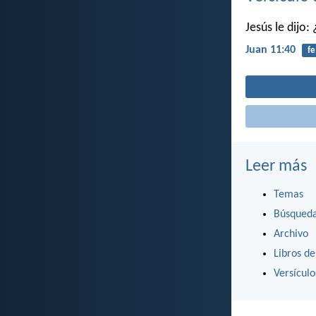
Jesús le dijo:
Juan 11:40
fe
Leer más
Temas
Búsqued
Archivo
Libros de
Versícul