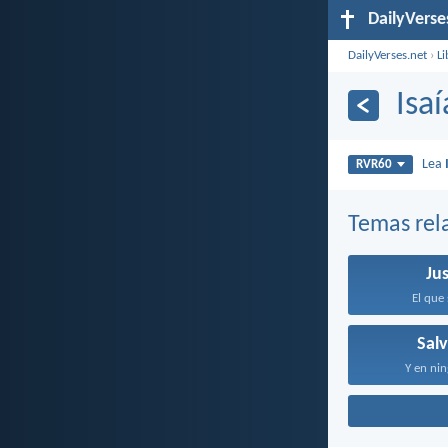
DailyVerse
DailyVerses.net
›
Li
Isa
Lea
RVR60
Temas rel
Jus
El que 
Sal
Y en nin