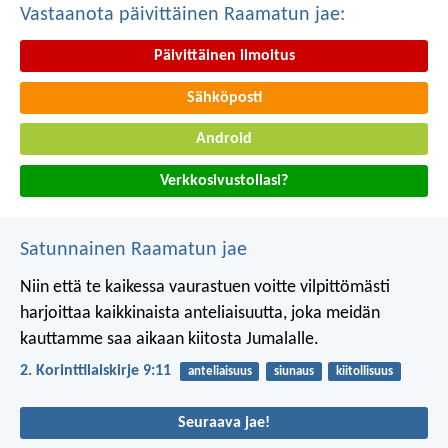
Vastaanota päivittäinen Raamatun jae:
Päivittäinen ilmoitus
Sähköposti
Android
Verkkosivustollasi?
Satunnainen Raamatun jae
Niin että te kaikessa vaurastuen voitte vilpittömästi
harjoittaa kaikkinaista anteliaisuutta, joka meidän
kauttamme saa aikaan kiitosta Jumalalle.
2. Korinttilaiskirje 9:11
anteliaisuus
siunaus
kiitollisuus
Seuraava jae!