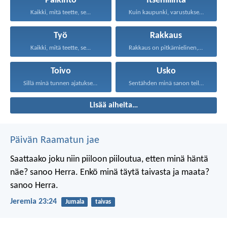
Palkinto
Itsehillintä
Kaikki, mitä teette, se...
Kuin kaupunki, varustukset hajalla...
Työ
Rakkaus
Kaikki, mitä teette, se...
Rakkaus on pitkämielinen, rakkaus...
Toivo
Usko
Sillä minä tunnen ajatukseni...
Sentähden minä sanon teille...
Lisää aiheita…
Päivän Raamatun jae
Saattaako joku niin piiloon piiloutua,
etten minä häntä
näe? sanoo Herra.
Enkö minä täytä taivasta ja maata?
sanoo Herra.
Jeremia 23:24
Jumala
taivas