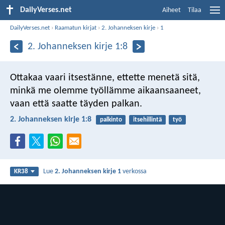
DailyVerses.net
Aiheet
Tilaa
DailyVerses.net
›
Raamatun kirjat
›
2. Johanneksen kirje
›
1
2. Johanneksen kirje 1:8
Ottakaa vaari itsestänne, ettette menetä sitä,
minkä me olemme työllämme aikaansaaneet,
vaan että saatte täyden palkan.
2. Johanneksen kirje 1:8
palkinto
itsehillintä
työ
Lue
2. Johanneksen kirje 1
verkossa
KR38