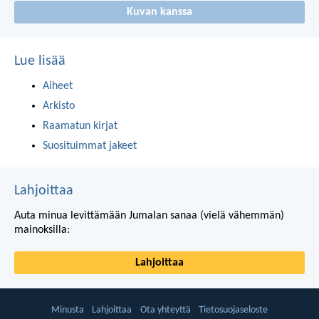
Kuvan kanssa
Lue lisää
Aiheet
Arkisto
Raamatun kirjat
Suosituimmat jakeet
Lahjoittaa
Auta minua levittämään Jumalan sanaa (vielä vähemmän)
mainoksilla:
Lahjoittaa
Minusta
Lahjoittaa
Ota yhteyttä
Tietosuojaseloste