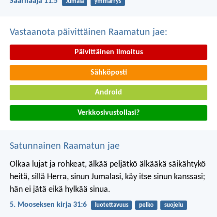
Saarnaaja 11:5
Jumala
ymmärrys
Vastaanota päivittäinen Raamatun jae:
Päivittäinen ilmoitus
Sähköposti
Android
Verkkosivustollasi?
Satunnainen Raamatun jae
Olkaa lujat ja rohkeat, älkää peljätkö älkääkä säikähtykö
heitä, sillä Herra, sinun Jumalasi, käy itse sinun kanssasi;
hän ei jätä eikä hylkää sinua.
5. Mooseksen kirja 31:6
luotettavuus
pelko
suojelu