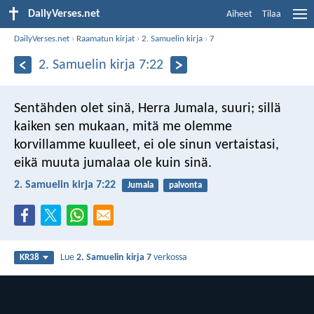
DailyVerses.net
Aiheet
Tilaa
DailyVerses.net
›
Raamatun kirjat
›
2. Samuelin kirja
›
7
2. Samuelin kirja 7:22
Sentähden olet sinä, Herra Jumala, suuri; sillä
kaiken sen mukaan, mitä me olemme
korvillamme kuulleet, ei ole sinun vertaistasi,
eikä muuta jumalaa ole kuin sinä.
2. Samuelin kirja 7:22
Jumala
palvonta
Lue
2. Samuelin kirja 7
verkossa
KR38