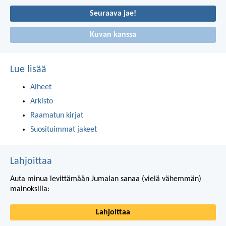
Seuraava jae!
Kuvan kanssa
Lue lisää
Aiheet
Arkisto
Raamatun kirjat
Suosituimmat jakeet
Lahjoittaa
Auta minua levittämään Jumalan sanaa (vielä vähemmän)
mainoksilla:
Lahjoittaa