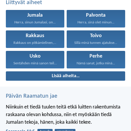
Liittyvät aiheet
Jumala
Palvonta
Herra, sinun Jumalasi, on...
Herra, sinä olet minun...
Rakkaus
Toivo
Rakkaus on pitkämielinen, rakkaus...
Sillä minä tunnen ajatukseni...
Usko
Perhe
Sentähden minä sanon teille...
Nämä sanat, jotka minä...
Lisää aiheita…
Päivän Raamatun jae
Niinkuin et tiedä tuulen teitä
etkä luitten rakentumista
raskaana olevan kohdussa,
niin et myöskään tiedä
Jumalan tekoja,
hänen, joka kaikki tekee.